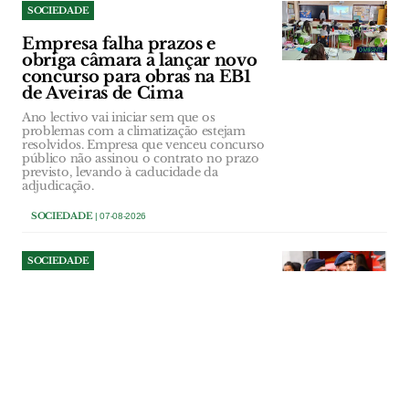
SOCIEDADE
Empresa falha prazos e
obriga câmara a lançar novo
concurso para obras na EB1
de Aveiras de Cima
Ano lectivo vai iniciar sem que os
problemas com a climatização estejam
resolvidos. Empresa que venceu concurso
público não assinou o contrato no prazo
previsto, levando à caducidade da
adjudicação.
SOCIEDADE
| 07-08-2026
SOCIEDADE
Comandante dos Bombeiros
de Salvaterra deixa cargo a
três anos de terminar
comissão
Paulo Dionísio comandava a corporação
desde 2014, tendo interrompido a sua
terceira comissão de serviço. “Objectivos
diferentes” estiveram na base da decisão