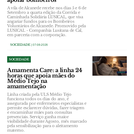
apoiar bombeiros
A vila de Alcanede recebe nos dias 5 e 6 de
Setembro a quarta edição da Corrida e
Caminhada Solidária LUSICAL, que visa
angariar fundos para os Bombeiros
Voluntários de Alcanede. Promovido pela
LUSICAL - Companhia Lusitana de Cal,
em parceria com a corporação.
SOCIEDADE
| 07-08-2026
SOCIEDADE
Amamenta Care: a linha 24
horas que apoia mães do
Médio Tejo na
amamentação
Linha criada pela ULS Médio Tejo
funciona todos os dias do ano, é
assegurada por enfermeiros especialistas e
permite esclarecer dúvidas, fazer triagem
e encaminhar mães para consultas
presenciais. Serviço ganha maior
visibilidade durante Agosto, mês marcado
pela sensibilização para o aleitamento
materno.