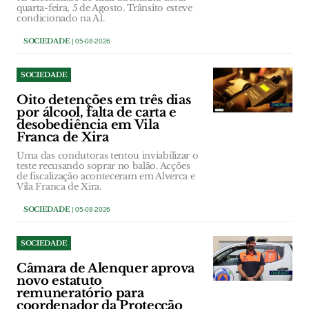
quarta-feira, 5 de Agosto. Trânsito esteve
condicionado na A1.
SOCIEDADE
| 05-08-2026
SOCIEDADE
Oito detenções em três dias
por álcool, falta de carta e
desobediência em Vila
Franca de Xira
Uma das condutoras tentou inviabilizar o
teste recusando soprar no balão. Acções
de fiscalização aconteceram em Alverca e
Vila Franca de Xira.
SOCIEDADE
| 05-08-2026
SOCIEDADE
Câmara de Alenquer aprova
novo estatuto
remuneratório para
coordenador da Protecção