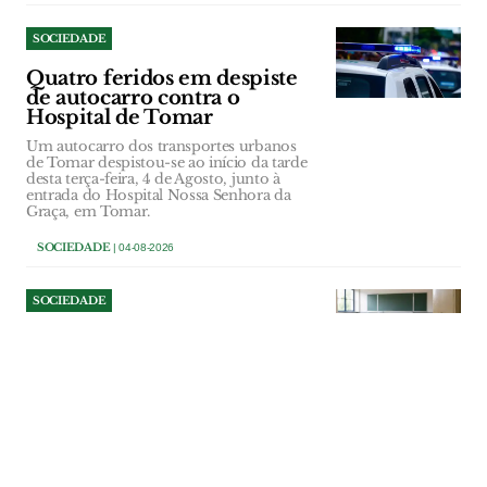
SOCIEDADE
Quatro feridos em despiste
de autocarro contra o
Hospital de Tomar
Um autocarro dos transportes urbanos
de Tomar despistou-se ao início da tarde
desta terça-feira, 4 de Agosto, junto à
entrada do Hospital Nossa Senhora da
Graça, em Tomar.
SOCIEDADE
| 04-08-2026
SOCIEDADE
Alenquer procura
professores voluntários para
a Universidade da Terceira
Idade
Universidade da Terceira Idade de
Alenquer quer reforçar a sua equipa de
professores voluntários. O município já
abriu o período de candidaturas.