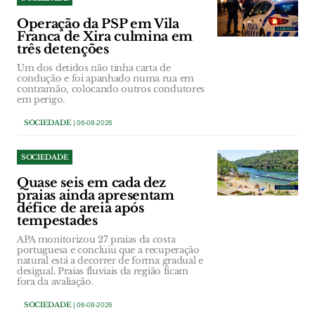
Operação da PSP em Vila
Franca de Xira culmina em
três detenções
Um dos detidos não tinha carta de
condução e foi apanhado numa rua em
contramão, colocando outros condutores
em perigo.
SOCIEDADE
| 06-08-2026
SOCIEDADE
Quase seis em cada dez
praias ainda apresentam
défice de areia após
tempestades
APA monitorizou 27 praias da costa
portuguesa e concluiu que a recuperação
natural está a decorrer de forma gradual e
desigual. Praias fluviais da região ficam
fora da avaliação.
SOCIEDADE
| 06-08-2026