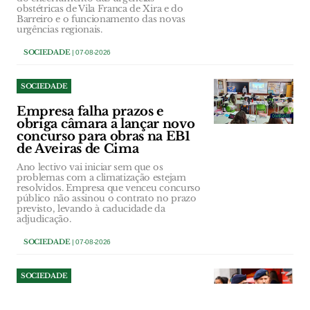
obstétricas de Vila Franca de Xira e do
Barreiro e o funcionamento das novas
urgências regionais.
SOCIEDADE
| 07-08-2026
SOCIEDADE
Empresa falha prazos e
obriga câmara a lançar novo
concurso para obras na EB1
de Aveiras de Cima
Ano lectivo vai iniciar sem que os
problemas com a climatização estejam
resolvidos. Empresa que venceu concurso
público não assinou o contrato no prazo
previsto, levando à caducidade da
adjudicação.
SOCIEDADE
| 07-08-2026
SOCIEDADE
Comandante dos Bombeiros