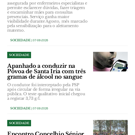
assegurada por enfermeiros especialistas e
permite esclarecer dúvidas, fazer triagem
e encaminhar mães para consultas
presenciais. Serviço ganha maior
visibilidade durante Agosto, mês marcado
pela sensibilização para o aleitamento
materno.
SOCIEDADE
| 07-08-2026
SOCIEDADE
Apanhado a conduzir na
Póvoa de Santa Iria com três
gramas de álcool no sangue
O condutor foi interceptado pela PSP
após circular de forma irregular na via
pública. O teste qualitativo inicial chegou
a registar 3,73 g/l.
SOCIEDADE
| 07-08-2026
SOCIEDADE
Encontro Concelhio Sénior