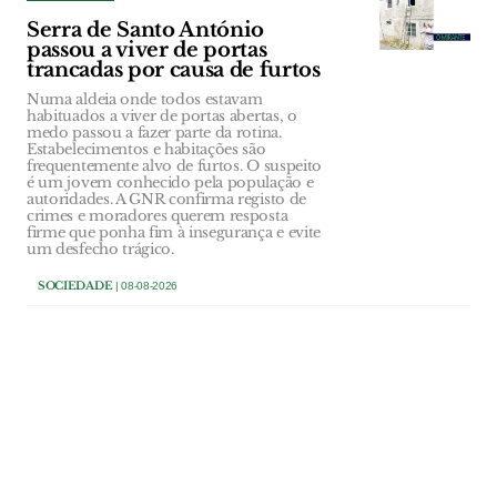
Serra de Santo António
passou a viver de portas
trancadas por causa de furtos
Numa aldeia onde todos estavam
habituados a viver de portas abertas, o
medo passou a fazer parte da rotina.
Estabelecimentos e habitações são
frequentemente alvo de furtos. O suspeito
é um jovem conhecido pela população e
autoridades. A GNR confirma registo de
crimes e moradores querem resposta
firme que ponha fim à insegurança e evite
um desfecho trágico.
SOCIEDADE
| 08-08-2026
SOCIEDADE
Jovem de 17 anos detido por
violência doméstica em
Abrantes tinha arma de fogo
em casa
PSP cumpriu um mandado de detenção
fora de flagrante delito no âmbito de um