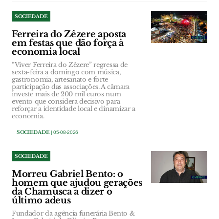
SOCIEDADE
Ferreira do Zêzere aposta
em festas que dão força à
economia local
“Viver Ferreira do Zêzere” regressa de
sexta-feira a domingo com música,
gastronomia, artesanato e forte
participação das associações. A câmara
investe mais de 200 mil euros num
evento que considera decisivo para
reforçar a identidade local e dinamizar a
economia.
SOCIEDADE
| 05-08-2026
SOCIEDADE
Morreu Gabriel Bento: o
homem que ajudou gerações
da Chamusca a dizer o
último adeus
Fundador da agência funerária Bento &