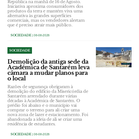
República na manhã de 16 de Agosto.
Iniciativa aproxima consumidores dos
produtos da terra e mantém viva uma
alternativa às grandes superfícies
comerciais, mas os vendedores alertam
que é preciso atrair mais público.
SOCIEDADE
| 06-08-2026
SOCIEDADE
Demolição da antiga sede da
Académica de Santarém leva
câmara a mudar planos para
o local
Razões de segurança obrigaram à
demolição do edifício da Misericórdia de
Santarém arrendado durante várias
décadas à Académica de Santarém. O
prédio foi abaixo e o município vai
comprar o terreno para ali criar uma
nova zona de lazer e estacionamento. Foi
abandonada a ideia de ali se criar uma
residência de estudantes.
SOCIEDADE
| 06-08-2026