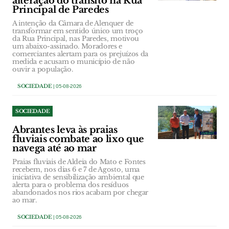
alteração do trânsito na Rua
Principal de Paredes
A intenção da Câmara de Alenquer de
transformar em sentido único um troço
da Rua Principal, nas Paredes, motivou
um abaixo-assinado. Moradores e
comerciantes alertam para os prejuízos da
medida e acusam o município de não
ouvir a população.
SOCIEDADE
| 05-08-2026
SOCIEDADE
Abrantes leva às praias
fluviais combate ao lixo que
navega até ao mar
Praias fluviais de Aldeia do Mato e Fontes
recebem, nos dias 6 e 7 de Agosto, uma
iniciativa de sensibilização ambiental que
alerta para o problema dos resíduos
abandonados nos rios acabam por chegar
ao mar.
SOCIEDADE
| 05-08-2026