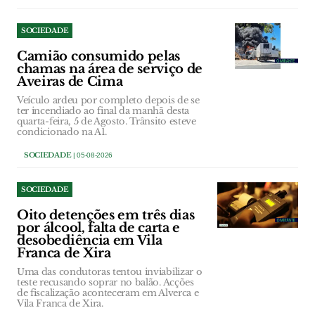
SOCIEDADE
Camião consumido pelas
chamas na área de serviço de
Aveiras de Cima
Veículo ardeu por completo depois de se
ter incendiado ao final da manhã desta
quarta-feira, 5 de Agosto. Trânsito esteve
condicionado na A1.
SOCIEDADE
| 05-08-2026
SOCIEDADE
Oito detenções em três dias
por álcool, falta de carta e
desobediência em Vila
Franca de Xira
Uma das condutoras tentou inviabilizar o
teste recusando soprar no balão. Acções
de fiscalização aconteceram em Alverca e
Vila Franca de Xira.