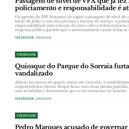
Passagem de nível de VFX que já fez
policiamento e responsabilidade é at
Os agentes da PSP deixaram de vigiar a passagem de nível do c
início de Julho e não está prevista a retoma do serviço. A políc
responsabilidade pela redução do risco cabe à Infraestruturas 
empresa pública garante que o atravessamento reúne todas as 
SOCIEDADE
| 08-08-2026
SOCIEDADE
Quiosque do Parque do Sorraia furt
vandalizado
Aberto há menos de quatro meses em Coruche, o estabelecim
empreendedor Afonso Roque ficou com duas janelas partidas,
sem as bebidas e ferramentas que se encontravam no interior.
SOCIEDADE
| 08-08-2026
SOCIEDADE
Pedro Marques acusado de governar