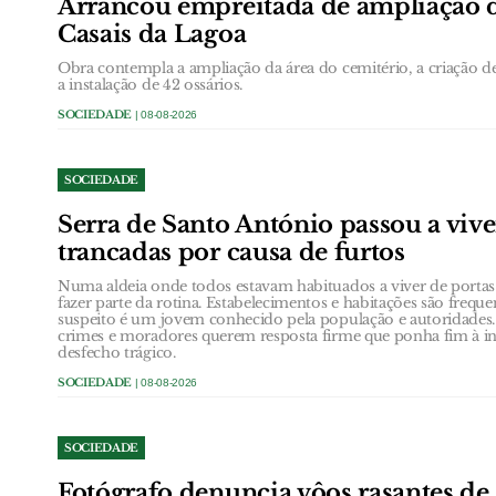
Arrancou empreitada de ampliação 
Casais da Lagoa
Obra contempla a ampliação da área do cemitério, a criação de 
a instalação de 42 ossários.
SOCIEDADE
| 08-08-2026
SOCIEDADE
Serra de Santo António passou a vive
trancadas por causa de furtos
Numa aldeia onde todos estavam habituados a viver de portas
fazer parte da rotina. Estabelecimentos e habitações são frequ
suspeito é um jovem conhecido pela população e autoridades.
crimes e moradores querem resposta firme que ponha fim à in
desfecho trágico.
SOCIEDADE
| 08-08-2026
SOCIEDADE
Fotógrafo denuncia vôos rasantes de 