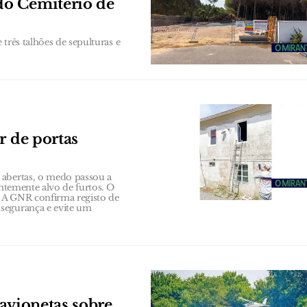
do Cemitério de
três talhões de sepulturas e
r de portas
 abertas, o medo passou a
entemente alvo de furtos. O
 A GNR confirma registo de
segurança e evite um
avionetas sobre