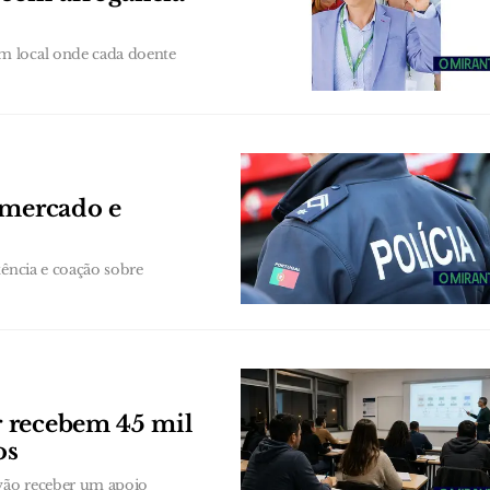
m local onde cada doente
rmercado e
tência e coação sobre
r recebem 45 mil
os
vão receber um apoio