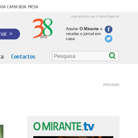
oa cama boa mesa
uma parceria com o Jornal Expresso
Assine
O Mirante
e
nal
>
receba o jornal em
casa
ta
Contactos