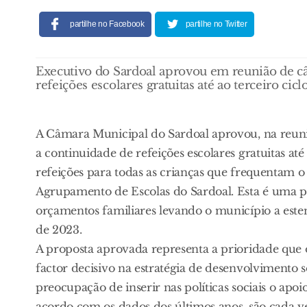
partilhe no Facebook
partilhe no Twitter
Executivo do Sardoal aprovou em reunião de c
refeições escolares gratuitas até ao terceiro ciclo
A Câmara Municipal do Sardoal aprovou, na reun
a continuidade de refeições escolares gratuitas até 
refeições para todas as crianças que frequentam o E
Agrupamento de Escolas do Sardoal. Esta é uma pr
orçamentos familiares levando o município a estend
de 2023.
A proposta aprovada representa a prioridade que 
factor decisivo na estratégia de desenvolvimento 
preocupação de inserir nas políticas sociais o apoi
acordo com os dados dos últimos anos, são cada ve