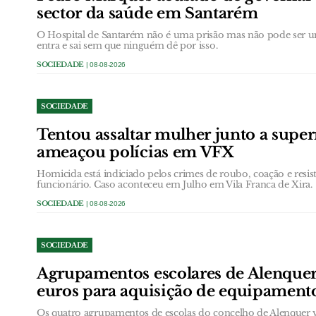
sector da saúde em Santarém
O Hospital de Santarém não é uma prisão mas não pode ser u
entra e sai sem que ninguém dê por isso.
SOCIEDADE
| 08-08-2026
SOCIEDADE
Tentou assaltar mulher junto a supe
ameaçou polícias em VFX
Homicida está indiciado pelos crimes de roubo, coação e resis
funcionário. Caso aconteceu em Julho em Vila Franca de Xira.
SOCIEDADE
| 08-08-2026
SOCIEDADE
Agrupamentos escolares de Alenque
euros para aquisição de equipament
Os quatro agrupamentos de escolas do concelho de Alenquer 