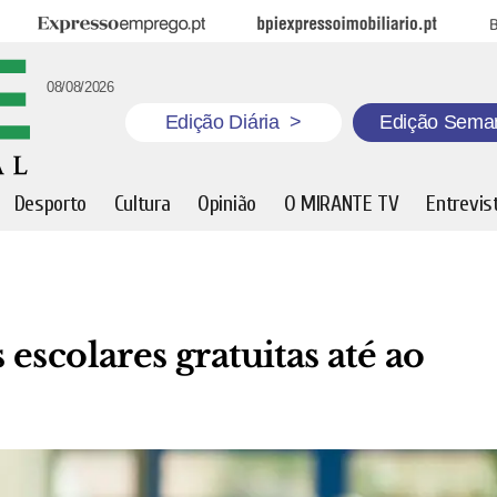
Expresso Emprego
BPI Expresso Imobiliário
B
08/08/2026
Edição Diária
>
Edição Sema
Desporto
Cultura
Opinião
O MIRANTE TV
Entrevis
escolares gratuitas até ao