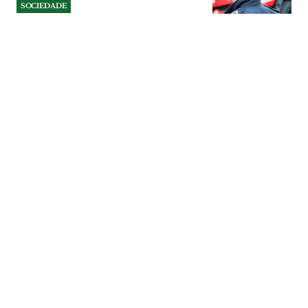
SOCIEDADE
Tentou assaltar mulher junto
a supermercado e ameaçou
polícias em VFX
Homicida está indiciado pelos crimes de
roubo, coação e resistência e coação
sobre funcionário. Caso aconteceu em
Julho em Vila Franca de Xira.
SOCIEDADE
| 08-08-2026
SOCIEDADE
Agrupamentos escolares de
Alenquer recebem 45 mil
euros para aquisição de
equipamentos
Os quatro agrupamentos de escolas do
concelho de Alenquer vão receber um
apoio financeiro de 45.073,92 euros para
aquisição de equipamentos, na sequência
de uma deliberação unânime da câmara
municipal.