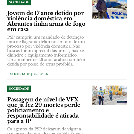
SOCIEDADE
Jovem de 17 anos detido por
violência doméstica em
Abrantes tinha arma de fogo
em casa
PSP cumpriu um mandado de detenção
fora de flagrante delito no âmbito de um
processo por violência doméstica. Nas
buscas foram apreendidas armas, haxixe,
dinheiro e equipamento informático.
Uma mulher de 46 anos acabou também
detida por posse de arma proibida.
SOCIEDADE
| 08-08-2026
SOCIEDADE
Passagem de nível de VFX
que já fez 29 mortes perde
policiamento e
responsabilidade é atirada
para a IP
Os agentes da PSP deixaram de vigiar a
passagem de nível do cais de Vila Franca