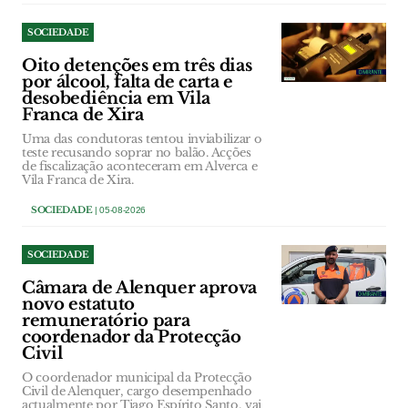
SOCIEDADE
Oito detenções em três dias
por álcool, falta de carta e
desobediência em Vila
Franca de Xira
Uma das condutoras tentou inviabilizar o
teste recusando soprar no balão. Acções
de fiscalização aconteceram em Alverca e
Vila Franca de Xira.
SOCIEDADE
| 05-08-2026
SOCIEDADE
Câmara de Alenquer aprova
novo estatuto
remuneratório para
coordenador da Protecção
Civil
O coordenador municipal da Protecção
Civil de Alenquer, cargo desempenhado
actualmente por Tiago Espírito Santo, vai