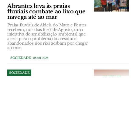
Abrantes leva às praias
fluviais combate ao lixo que
navega até ao mar
Praias fluviais de Aldeia do Mato e Fontes
recebem, nos dias 6 e 7 de Agosto, uma
iniciativa de sensibilização ambiental que
alerta para o problema dos resíduos
abandonados nos rios acabam por chegar
ao mar.
SOCIEDADE
| 05-08-2026
SOCIEDADE
Lugar das Quintas celebra
34.º aniversário com três dias
de festa
Música ao vivo, quermesse, gastronomia
e momentos de homenagem vão marcar
as comemorações do 34.º aniversário da
Associação Cultural e Recreativa do Lugar
das Quintas, na Castanheira do Ribatejo,
entre 21 e 23 de Agosto.
SOCIEDADE
| 04-08-2026