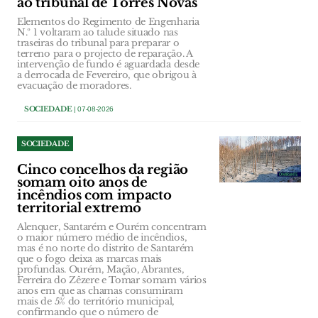
ao tribunal de Torres Novas
Elementos do Regimento de Engenharia
N.º 1 voltaram ao talude situado nas
traseiras do tribunal para preparar o
terreno para o projecto de reparação. A
intervenção de fundo é aguardada desde
a derrocada de Fevereiro, que obrigou à
evacuação de moradores.
SOCIEDADE
| 07-08-2026
SOCIEDADE
Cinco concelhos da região
somam oito anos de
incêndios com impacto
territorial extremo
Alenquer, Santarém e Ourém concentram
o maior número médio de incêndios,
mas é no norte do distrito de Santarém
que o fogo deixa as marcas mais
profundas. Ourém, Mação, Abrantes,
Ferreira do Zêzere e Tomar somam vários
anos em que as chamas consumiram
mais de 5% do território municipal,
confirmando que o número de