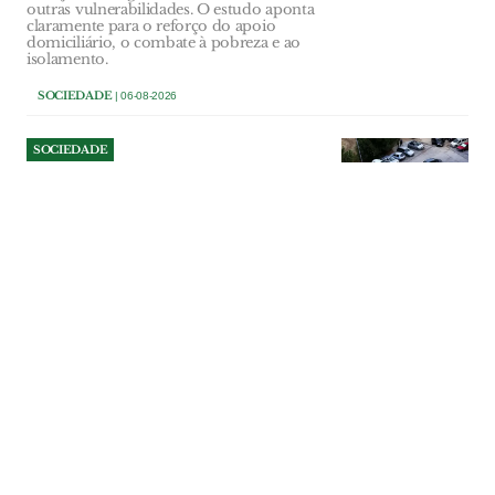
outras vulnerabilidades. O estudo aponta
claramente para o reforço do apoio
domiciliário, o combate à pobreza e ao
isolamento.
SOCIEDADE
| 06-08-2026
SOCIEDADE
Detido no Bairro do Girão
ameaçou mulher com arma
e obrigou-a a transferir
3.800 euros
Suspeito de 40 anos entrou sem
autorização na casa de uma mulher com
quem tinha realizado um negócio
imobiliário, impediu-a de sair durante
cerca de uma hora e ameaçou-a de morte.
PJ apreendeu uma réplica de uma pistola
Glock e um bastão extensível.
SOCIEDADE
| 06-08-2026
SOCIEDADE