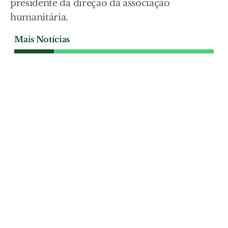
presidente da direção da associação
humanitária.
Mais Notícias
SOCIEDADE
Passagem de nível de VFX
que já fez 29 mortes perde
policiamento e
responsabilidade é atirada
para a IP
Os agentes da PSP deixaram de vigiar a
passagem de nível do cais de Vila Franca
de Xira no início de Julho e não está
prevista a retoma do serviço. A polícia
defende que a responsabilidade pela
redução do risco cabe à Infraestruturas de
Portugal, enquanto a empresa pública
garante que o atravessamento reúne todas
as condições de segurança.
SOCIEDADE
| 08-08-2026