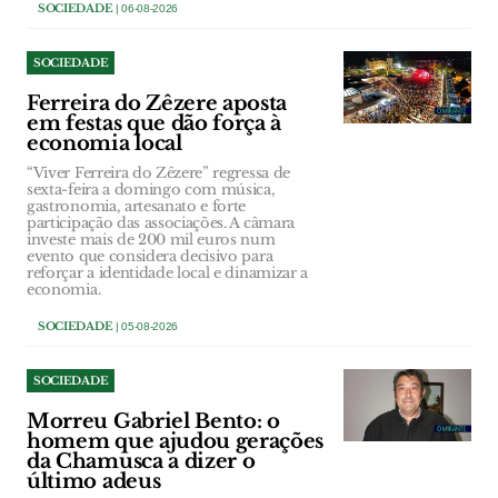
SOCIEDADE
| 06-08-2026
SOCIEDADE
Ferreira do Zêzere aposta
em festas que dão força à
economia local
“Viver Ferreira do Zêzere” regressa de
sexta-feira a domingo com música,
gastronomia, artesanato e forte
participação das associações. A câmara
investe mais de 200 mil euros num
evento que considera decisivo para
reforçar a identidade local e dinamizar a
economia.
SOCIEDADE
| 05-08-2026
SOCIEDADE
Morreu Gabriel Bento: o
homem que ajudou gerações
da Chamusca a dizer o
último adeus