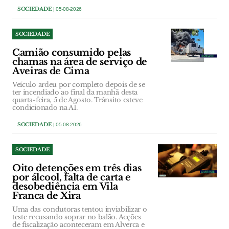
SOCIEDADE
| 05-08-2026
SOCIEDADE
Camião consumido pelas
chamas na área de serviço de
Aveiras de Cima
Veículo ardeu por completo depois de se
ter incendiado ao final da manhã desta
quarta-feira, 5 de Agosto. Trânsito esteve
condicionado na A1.
SOCIEDADE
| 05-08-2026
SOCIEDADE
Oito detenções em três dias
por álcool, falta de carta e
desobediência em Vila
Franca de Xira
Uma das condutoras tentou inviabilizar o
teste recusando soprar no balão. Acções
de fiscalização aconteceram em Alverca e