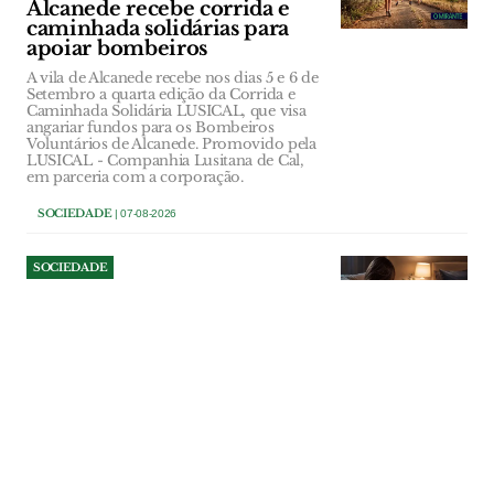
Alcanede recebe corrida e
caminhada solidárias para
apoiar bombeiros
A vila de Alcanede recebe nos dias 5 e 6 de
Setembro a quarta edição da Corrida e
Caminhada Solidária LUSICAL, que visa
angariar fundos para os Bombeiros
Voluntários de Alcanede. Promovido pela
LUSICAL - Companhia Lusitana de Cal,
em parceria com a corporação.
SOCIEDADE
| 07-08-2026
SOCIEDADE
Amamenta Care: a linha 24
horas que apoia mães do
Médio Tejo na
amamentação
Linha criada pela ULS Médio Tejo
funciona todos os dias do ano, é
assegurada por enfermeiros especialistas e
permite esclarecer dúvidas, fazer triagem
e encaminhar mães para consultas
presenciais. Serviço ganha maior