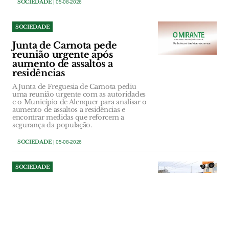
SOCIEDADE
| 05-08-2026
SOCIEDADE
Junta de Carnota pede
reunião urgente após
aumento de assaltos a
residências
A Junta de Freguesia de Carnota pediu
uma reunião urgente com as autoridades
e o Município de Alenquer para analisar o
aumento de assaltos a residências e
encontrar medidas que reforcem a
segurança da população.
SOCIEDADE
| 05-08-2026
SOCIEDADE
Câmara de VFX pede
reposição urgente da
vigilância policial na
passagem de nível
Presidente do Município de Vila Franca