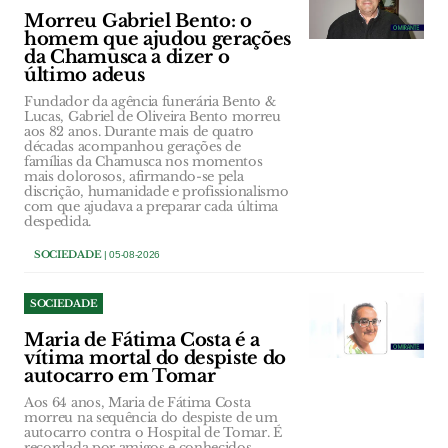
Morreu Gabriel Bento: o
homem que ajudou gerações
da Chamusca a dizer o
último adeus
Fundador da agência funerária Bento &
Lucas, Gabriel de Oliveira Bento morreu
aos 82 anos. Durante mais de quatro
décadas acompanhou gerações de
famílias da Chamusca nos momentos
mais dolorosos, afirmando-se pela
discrição, humanidade e profissionalismo
com que ajudava a preparar cada última
despedida.
SOCIEDADE
| 05-08-2026
SOCIEDADE
Maria de Fátima Costa é a
vítima mortal do despiste do
autocarro em Tomar
Aos 64 anos, Maria de Fátima Costa
morreu na sequência do despiste de um
autocarro contra o Hospital de Tomar. É
recordada por amigos e conhecidos