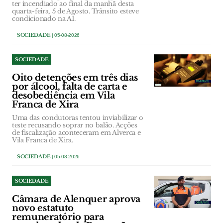
ter incendiado ao final da manhã desta
quarta-feira, 5 de Agosto. Trânsito esteve
condicionado na A1.
SOCIEDADE
| 05-08-2026
SOCIEDADE
Oito detenções em três dias
por álcool, falta de carta e
desobediência em Vila
Franca de Xira
Uma das condutoras tentou inviabilizar o
teste recusando soprar no balão. Acções
de fiscalização aconteceram em Alverca e
Vila Franca de Xira.
SOCIEDADE
| 05-08-2026
SOCIEDADE
Câmara de Alenquer aprova
novo estatuto
remuneratório para