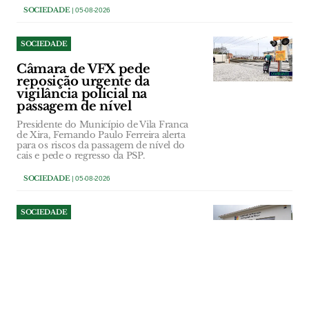
SOCIEDADE
| 05-08-2026
SOCIEDADE
Câmara de VFX pede
reposição urgente da
vigilância policial na
passagem de nível
Presidente do Município de Vila Franca
de Xira, Fernando Paulo Ferreira alerta
para os riscos da passagem de nível do
cais e pede o regresso da PSP.
SOCIEDADE
| 05-08-2026
SOCIEDADE
Câmara de Ourém identifica
necessidades de intervenção
na freguesia do Cercal
Executivo municipal percorreu várias
localidades da freguesia, onde avaliou o
estado de ruas, passeios, equipamentos