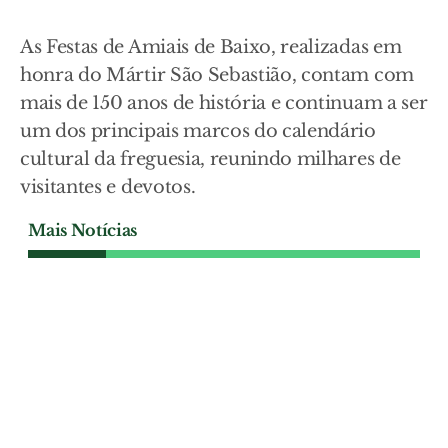
As Festas de Amiais de Baixo, realizadas em
honra do Mártir São Sebastião, contam com
mais de 150 anos de história e continuam a ser
um dos principais marcos do calendário
cultural da freguesia, reunindo milhares de
visitantes e devotos.
Mais Notícias
SOCIEDADE
Abrantes cria rede de
primeira intervenção para
enfrentar incêndios, apagões
e tempestades
União de Freguesias de Abrantes e
Alferrarede investiu oito mil euros em
geradores e equipamentos de primeira