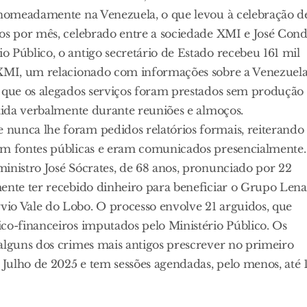
, nomeadamente na Venezuela, o que levou à celebração d
ros por mês, celebrado entre a sociedade XMI e José Con
 Público, o antigo secretário de Estado recebeu 161 mil
a XMI, um relacionado com informações sobre a Venezuel
a que os alegados serviços foram prestados sem produção
itida verbalmente durante reuniões e almoços.
nunca lhe foram pedidos relatórios formais, reiterando
 em fontes públicas e eram comunicados presencialmente.
inistro José Sócrates, de 68 anos, pronunciado por 22
ente ter recebido dinheiro para beneficiar o Grupo Lena
io Vale do Lobo. O processo envolve 21 arguidos, que
co-financeiros imputados pelo Ministério Público. Os
 alguns dos crimes mais antigos prescrever no primeiro
Julho de 2025 e tem sessões agendadas, pelo menos, até 