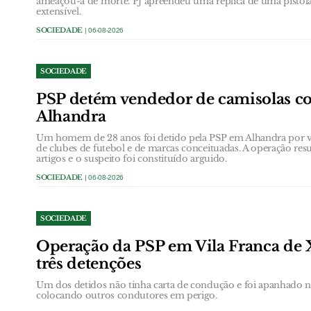
ameaçou-a de morte. PJ apreendeu uma réplica de uma pistol
extensível.
SOCIEDADE
| 06-08-2026
SOCIEDADE
PSP detém vendedor de camisolas co
Alhandra
Um homem de 28 anos foi detido pela PSP em Alhandra por ven
de clubes de futebol e de marcas conceituadas. A operação res
artigos e o suspeito foi constituído arguido.
SOCIEDADE
| 06-08-2026
SOCIEDADE
Operação da PSP em Vila Franca de 
três detenções
Um dos detidos não tinha carta de condução e foi apanhado
colocando outros condutores em perigo.