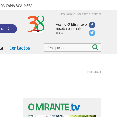
oa cama boa mesa
uma parceria com o Jornal Expresso
Assine
O Mirante
e
nal
>
receba o jornal em
casa
ta
Contactos