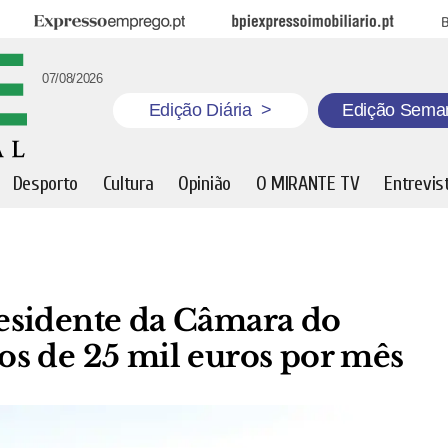
Expresso Emprego
BPI Expresso Imobiliário
B
07/08/2026
Edição Diária
>
Edição Sema
Desporto
Cultura
Opinião
O MIRANTE TV
Entrevis
esidente da Câmara do
s de 25 mil euros por mês