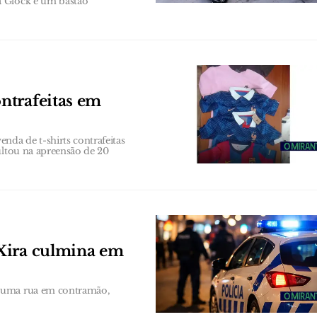
a Glock e um bastão
ntrafeitas em
da de t-shirts contrafeitas
ultou na apreensão de 20
Xira culmina em
 numa rua em contramão,