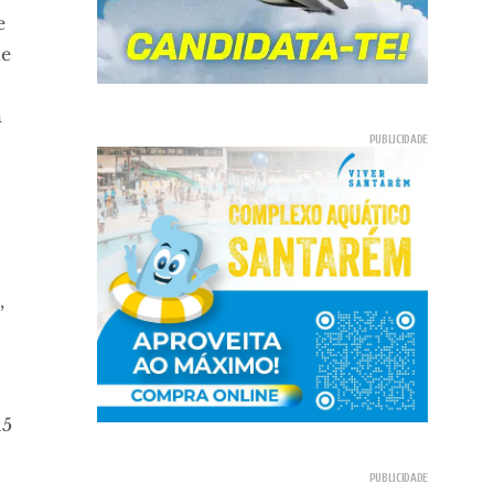
e
de
a
,
15