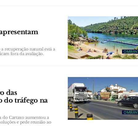
 apresentam
a recuperação natural está a
ficam fora da avaliação.
o das
o do tráfego na
ana do Cartaxo aumentou a
soluções e pede reunião ao