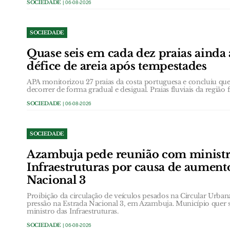
SOCIEDADE
| 06-08-2026
SOCIEDADE
Quase seis em cada dez praias ainda
défice de areia após tempestades
APA monitorizou 27 praias da costa portuguesa e concluiu que 
decorrer de forma gradual e desigual. Praias fluviais da região 
SOCIEDADE
| 06-08-2026
SOCIEDADE
Azambuja pede reunião com ministr
Infraestruturas por causa de aument
Nacional 3
Proibição da circulação de veículos pesados na Circular Urb
pressão na Estrada Nacional 3, em Azambuja. Município quer 
ministro das Infraestruturas.
SOCIEDADE
| 06-08-2026