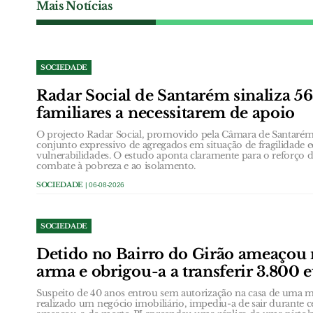
Mais Notícias
SOCIEDADE
Radar Social de Santarém sinaliza 5
familiares a necessitarem de apoio
O projecto Radar Social, promovido pela Câmara de Santarém,
conjunto expressivo de agregados em situação de fragilidade
vulnerabilidades. O estudo aponta claramente para o reforço d
combate à pobreza e ao isolamento.
SOCIEDADE
| 06-08-2026
SOCIEDADE
Detido no Bairro do Girão ameaçou
arma e obrigou-a a transferir 3.800 
Suspeito de 40 anos entrou sem autorização na casa de uma
realizado um negócio imobiliário, impediu-a de sair durante 