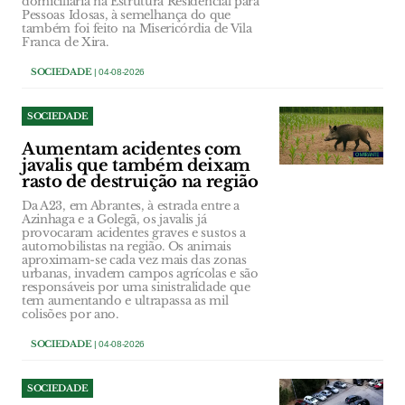
domiciliária na Estrutura Residencial para
Pessoas Idosas, à semelhança do que
também foi feito na Misericórdia de Vila
Franca de Xira.
SOCIEDADE
| 04-08-2026
SOCIEDADE
Aumentam acidentes com
javalis que também deixam
rasto de destruição na região
Da A23, em Abrantes, à estrada entre a
Azinhaga e a Golegã, os javalis já
provocaram acidentes graves e sustos a
automobilistas na região. Os animais
aproximam-se cada vez mais das zonas
urbanas, invadem campos agrícolas e são
responsáveis por uma sinistralidade que
tem aumentando e ultrapassa as mil
colisões por ano.
SOCIEDADE
| 04-08-2026
SOCIEDADE