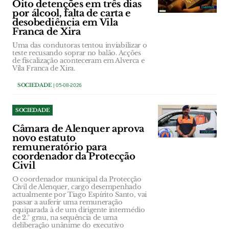
Oito detenções em três dias
por álcool, falta de carta e
desobediência em Vila
Franca de Xira
Uma das condutoras tentou inviabilizar o
teste recusando soprar no balão. Acções
de fiscalização aconteceram em Alverca e
Vila Franca de Xira.
SOCIEDADE
| 05-08-2026
SOCIEDADE
Câmara de Alenquer aprova
novo estatuto
remuneratório para
coordenador da Protecção
Civil
O coordenador municipal da Protecção
Civil de Alenquer, cargo desempenhado
actualmente por Tiago Espírito Santo, vai
passar a auferir uma remuneração
equiparada à de um dirigente intermédio
de 2.º grau, na sequência de uma
deliberação unânime do executivo