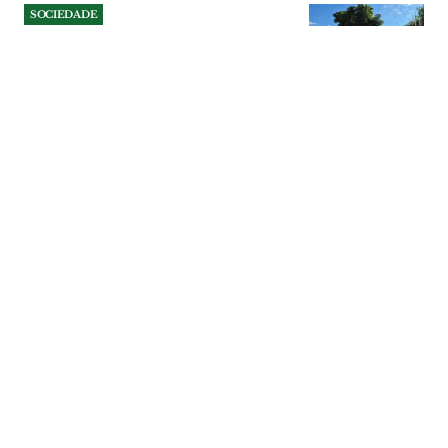
SOCIEDADE
PCP exige reabertura da
Segurança Social de Samora
e denuncia abandono dos
serviços públicos
O atendimento, que já funcionava apenas
uma vez por semana, foi encerrado
durante os meses de Julho, Agosto e
Setembro. Comunistas alertam para os
prejuízos causados a uma população de
cerca de 20 mil habitantes.
SOCIEDADE
| 04-08-2026
SOCIEDADE
Queda de 30% no preço da
cortiça ameaça futuro do
montado na Companhia das
Lezírias
Campanha terminou com 780 toneladas
extraídas, mas a quebra acentuada do
valor pago aos produtores está a colocar