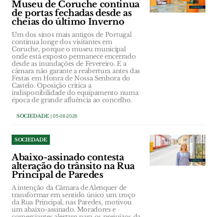
Museu de Coruche continua
de portas fechadas desde as
cheias do último Inverno
Um dos sinos mais antigos de Portugal
continua longe dos visitantes em
Coruche, porque o museu municipal
onde está exposto permanece encerrado
desde as inundações de Fevereiro. E a
câmara não garante a reabertura antes das
Festas em Honra de Nossa Senhora do
Castelo. Oposição critica a
indisponibilidade do equipamento numa
época de grande afluência ao concelho.
SOCIEDADE
| 05-08-2026
SOCIEDADE
Abaixo-assinado contesta
alteração do trânsito na Rua
Principal de Paredes
A intenção da Câmara de Alenquer de
transformar em sentido único um troço
da Rua Principal, nas Paredes, motivou
um abaixo-assinado. Moradores e
comerciantes alertam para os prejuízos da