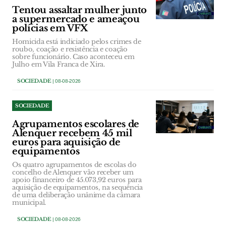
Tentou assaltar mulher junto
a supermercado e ameaçou
polícias em VFX
Homicida está indiciado pelos crimes de
roubo, coação e resistência e coação
sobre funcionário. Caso aconteceu em
Julho em Vila Franca de Xira.
SOCIEDADE
| 08-08-2026
SOCIEDADE
Agrupamentos escolares de
Alenquer recebem 45 mil
euros para aquisição de
equipamentos
Os quatro agrupamentos de escolas do
concelho de Alenquer vão receber um
apoio financeiro de 45.073,92 euros para
aquisição de equipamentos, na sequência
de uma deliberação unânime da câmara
municipal.
SOCIEDADE
| 08-08-2026