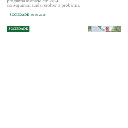
programa assinado em 2024,
conseguiram ainda resolver o problema.
SOCIEDADE
| 08-08-2026
SOCIEDADE
Reformado da PSP contesta
ordem para demolir 12
metros de muro em Foros de
Almada
Acácio Carvalho sustenta que ergueu a
vedação seguindo os marcos existentes e
a documentação cadastral. O tribunal de
Benavente concluiu, porém, que parte da
construção ocupa terreno pertencente ao
prédio vizinho.
SOCIEDADE
| 07-08-2026
SOCIEDADE
NERSANT com problemas
estruturais e dependência da
venda de património