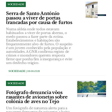
SOCIEDADE
Serra de Santo António
passou a viver de portas
trancadas por causa de furtos
Numa aldeia onde todos estavam
habituados a viver de portas abertas, o
medo passou a fazer parte da rotina.
Estabelecimentos e habitações são
frequentemente alvo de furtos. O suspeito
é um jovem conhecido pela população e
autoridades. A GNR confirma registo de
crimes e moradores querem resposta
firme que ponha fim à insegurança e evite
um desfecho trágico.
SOCIEDADE
| 08-08-2026
SOCIEDADE
Fotógrafo denuncia vôos
rasantes de avionetas sobre
colónia de aves no Tejo
Um fotógrafo de natureza alerta para a
passagem frequente de avionetas a baixa