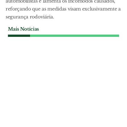
automobilistas e lamenta os incómodos causados,
reforçando que as medidas visam exclusivamente a
segurança rodoviária.
Mais Notícias
SOCIEDADE
Angolano filho de português
espera há sete anos por
nacionalidade
José Magalhães, de Alpiarça, está há sete
anos a tentar concluir o processo de
nacionalidade do primo Fernando
Magalhães, nascido em Angola, filho de
português, porque o Instituto de Registos
e Notariado levantou dúvidas sobre o
registo de baptismo e voltou a pedir
documentos que o representante do
pedido garante já terem sido enviados.
SOCIEDADE
| 08-08-2026