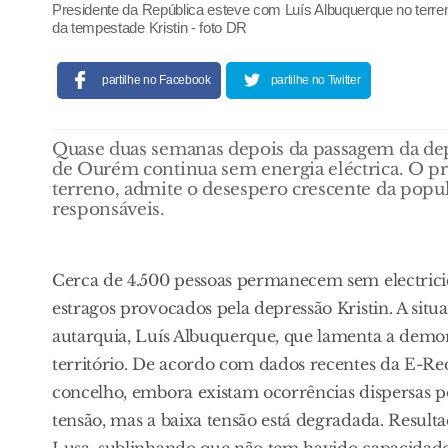
Presidente da República esteve com Luís Albuquerque no terre
da tempestade Kristin - foto DR
partilhe no Facebook
partilhe no Twitter
Quase duas semanas depois da passagem da depr
de Ourém continua sem energia eléctrica. O pre
terreno, admite o desespero crescente da popul
responsáveis.
Cerca de 4.500 pessoas permanecem sem electrici
estragos provocados pela depressão Kristin. A sit
autarquia, Luís Albuquerque, que lamenta a demor
território. De acordo com dados recentes da E-Red
concelho, embora existam ocorrências dispersas por
tensão, mas a baixa tensão está degradada. Resulta
Lusa, sublinhando que não tem havido capacidade 