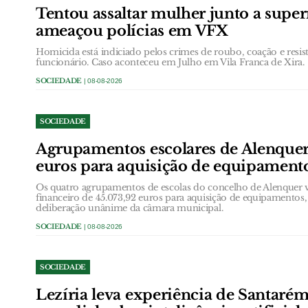
Tentou assaltar mulher junto a supe
ameaçou polícias em VFX
Homicida está indiciado pelos crimes de roubo, coação e resis
funcionário. Caso aconteceu em Julho em Vila Franca de Xira.
SOCIEDADE
| 08-08-2026
SOCIEDADE
Agrupamentos escolares de Alenque
euros para aquisição de equipament
Os quatro agrupamentos de escolas do concelho de Alenquer 
financeiro de 45.073,92 euros para aquisição de equipamentos
deliberação unânime da câmara municipal.
SOCIEDADE
| 08-08-2026
SOCIEDADE
Lezíria leva experiência de Santarém