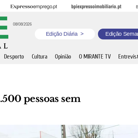
Expresso Emprego
BPI Expresso Imobiliário
B
08/08/2026
Edição Diária
>
Edição Sema
Desporto
Cultura
Opinião
O MIRANTE TV
Entrevis
4.500 pessoas sem