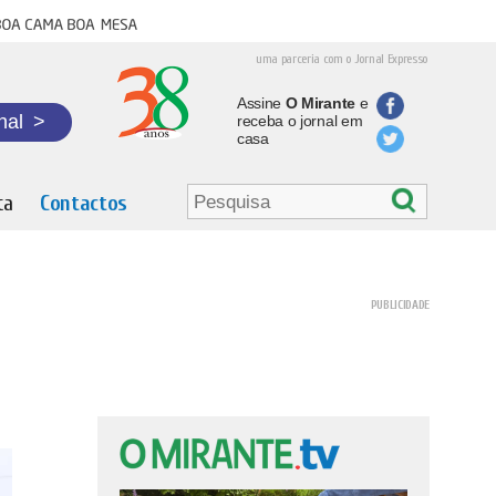
oa cama boa mesa
uma parceria com o Jornal Expresso
Assine
O Mirante
e
nal
>
receba o jornal em
casa
ta
Contactos