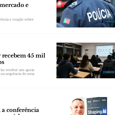
rmercado e
tência e coação sobre
r recebem 45 mil
os
vão receber um apoio
, na sequência de uma
 a conferência