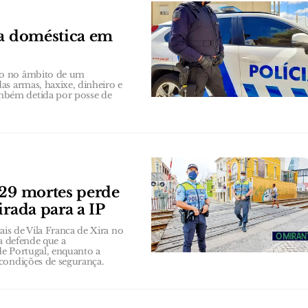
ia doméstica em
to no âmbito de um
as armas, haxixe, dinheiro e
mbém detida por posse de
 29 mortes perde
irada para a IP
ais de Vila Franca de Xira no
ia defende que a
de Portugal, enquanto a
condições de segurança.