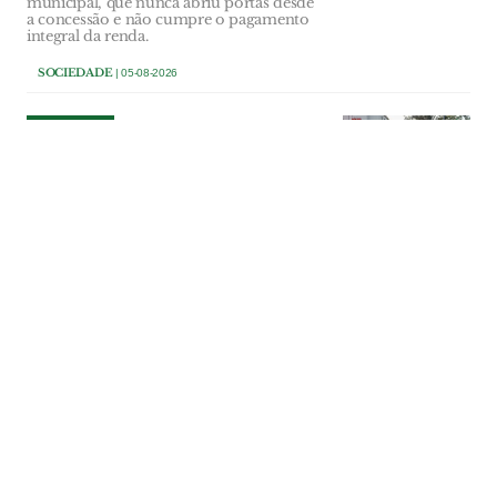
municipal, que nunca abriu portas desde
a concessão e não cumpre o pagamento
integral da renda.
SOCIEDADE
| 05-08-2026
SOCIEDADE
Almeirim cria Conselho
Municipal do Desporto para
reforçar diálogo com clubes
e escolas
A câmara aprovou por unanimidade o
regulamento do conselho municipal, um
novo órgão consultivo responsável por
pareceres obrigatórios sobre o plano
anual de actividades e o orçamento
municipal na área do desporto, bem
como acompanhamento da execução das
políticas municipais.
SOCIEDADE
| 05-08-2026
SOCIEDADE