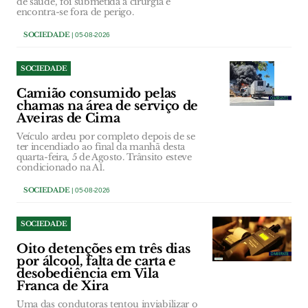
de saúde, foi submetida a cirurgia e
encontra-se fora de perigo.
SOCIEDADE
| 05-08-2026
SOCIEDADE
Camião consumido pelas
chamas na área de serviço de
Aveiras de Cima
Veículo ardeu por completo depois de se
ter incendiado ao final da manhã desta
quarta-feira, 5 de Agosto. Trânsito esteve
condicionado na A1.
SOCIEDADE
| 05-08-2026
SOCIEDADE
Oito detenções em três dias
por álcool, falta de carta e
desobediência em Vila
Franca de Xira
Uma das condutoras tentou inviabilizar o