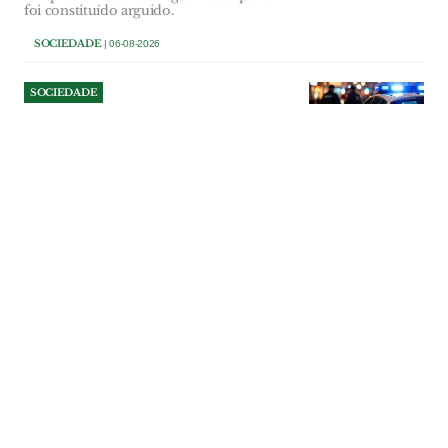
foi constituído arguido.
SOCIEDADE
| 06-08-2026
SOCIEDADE
Operação da PSP em Vila
Franca de Xira culmina em
três detenções
Um dos detidos não tinha carta de
condução e foi apanhado numa rua em
contramão, colocando outros condutores
em perigo.
SOCIEDADE
| 06-08-2026
SOCIEDADE
Quase seis em cada dez
praias ainda apresentam
défice de areia após
tempestades
APA monitorizou 27 praias da costa