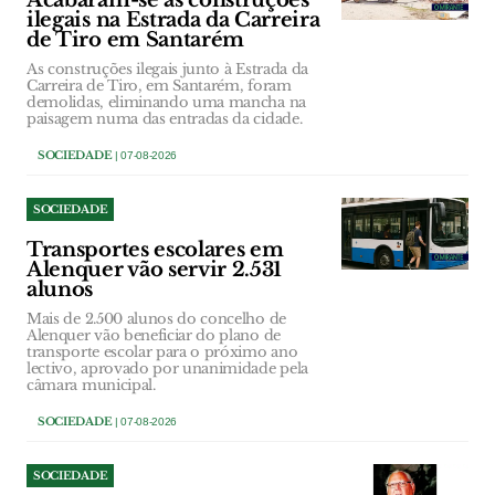
Acabaram-se as construções
ilegais na Estrada da Carreira
de Tiro em Santarém
As construções ilegais junto à Estrada da
Carreira de Tiro, em Santarém, foram
demolidas, eliminando uma mancha na
paisagem numa das entradas da cidade.
SOCIEDADE
| 07-08-2026
SOCIEDADE
Transportes escolares em
Alenquer vão servir 2.531
alunos
Mais de 2.500 alunos do concelho de
Alenquer vão beneficiar do plano de
transporte escolar para o próximo ano
lectivo, aprovado por unanimidade pela
câmara municipal.
SOCIEDADE
| 07-08-2026
SOCIEDADE