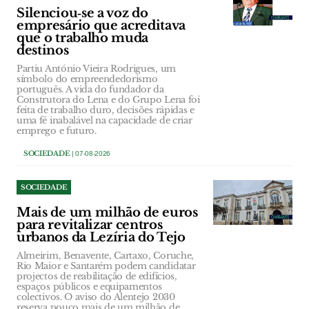
Silenciou‑se a voz do
empresário que acreditava
que o trabalho muda
destinos
Partiu António Vieira Rodrigues, um
símbolo do empreendedorismo
português. A vida do fundador da
Construtora do Lena e do Grupo Lena foi
feita de trabalho duro, decisões rápidas e
uma fé inabalável na capacidade de criar
emprego e futuro.
SOCIEDADE
| 07-08-2026
SOCIEDADE
Mais de um milhão de euros
para revitalizar centros
urbanos da Lezíria do Tejo
Almeirim, Benavente, Cartaxo, Coruche,
Rio Maior e Santarém podem candidatar
projectos de reabilitação de edifícios,
espaços públicos e equipamentos
colectivos. O aviso do Alentejo 2030
reserva pouco mais de um milhão de