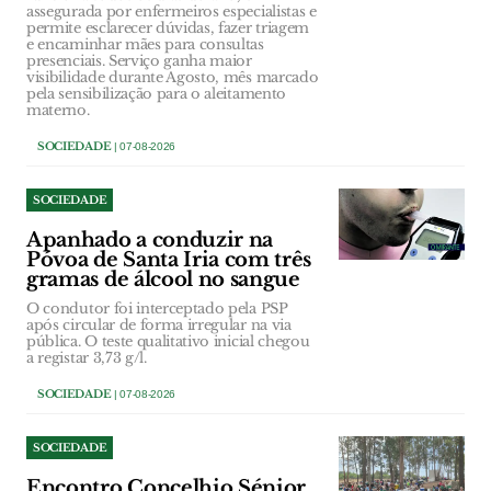
assegurada por enfermeiros especialistas e
permite esclarecer dúvidas, fazer triagem
e encaminhar mães para consultas
presenciais. Serviço ganha maior
visibilidade durante Agosto, mês marcado
pela sensibilização para o aleitamento
materno.
SOCIEDADE
| 07-08-2026
SOCIEDADE
Apanhado a conduzir na
Póvoa de Santa Iria com três
gramas de álcool no sangue
O condutor foi interceptado pela PSP
após circular de forma irregular na via
pública. O teste qualitativo inicial chegou
a registar 3,73 g/l.
SOCIEDADE
| 07-08-2026
SOCIEDADE
Encontro Concelhio Sénior