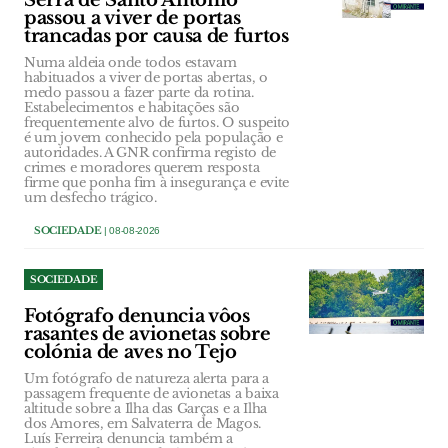
Serra de Santo António
passou a viver de portas
trancadas por causa de furtos
Numa aldeia onde todos estavam
habituados a viver de portas abertas, o
medo passou a fazer parte da rotina.
Estabelecimentos e habitações são
frequentemente alvo de furtos. O suspeito
é um jovem conhecido pela população e
autoridades. A GNR confirma registo de
crimes e moradores querem resposta
firme que ponha fim à insegurança e evite
um desfecho trágico.
SOCIEDADE
| 08-08-2026
SOCIEDADE
Fotógrafo denuncia vôos
rasantes de avionetas sobre
colónia de aves no Tejo
Um fotógrafo de natureza alerta para a
passagem frequente de avionetas a baixa
altitude sobre a Ilha das Garças e a Ilha
dos Amores, em Salvaterra de Magos.
Luís Ferreira denuncia também a