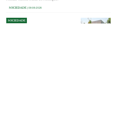
SOCIEDADE
| 08-08-2026
SOCIEDADE
Câmara de Benavente tenta
cobrar dívida do bar do
Parque Ruy Luís Gomes
A titularidade da concessão do bar e da
esplanada do Parque Ruy Luís Gomes,
em Samora Correia, o valor final em falta
e a situação de uma marquise construída
sem licença terão ainda de ser apurados,
antes de o município tomar uma decisão
definitiva sobre o contrato.
SOCIEDADE
| 08-08-2026
SOCIEDADE
Centro de Saúde de
Azambuja com 300 mil
euros do PRR continua sem
climatização