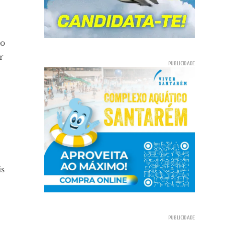
io
r
is