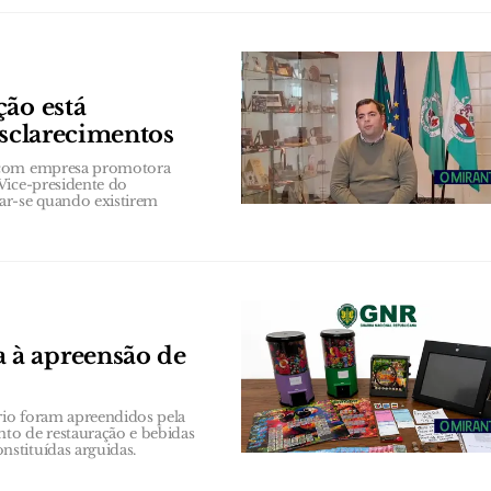
ção está
esclarecimentos
a com empresa promotora
Vice-presidente do
ar-se quando existirem
 à apreensão de
rio foram apreendidos pela
to de restauração e bebidas
stituídas arguidas.