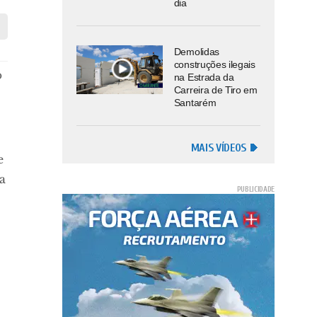
dia
Demolidas
construções ilegais
o
na Estrada da
Carreira de Tiro em
Santarém
MAIS VÍDEOS
e
ha