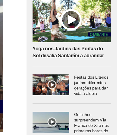
Yoga nos Jardins das Portas do
Sol desafia Santarém a abrandar
Festas dos Liteiros
juntam diferentes
gerações para dar
vida à aldeia
Golfinhos
surpreendem Vila
Franca de Xira nas
primeiras horas do