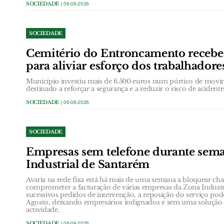
SOCIEDADE
| 06-08-2026
SOCIEDADE
Cemitério do Entroncamento receb
para aliviar esforço dos trabalhadore
Município investiu mais de 6.500 euros num pórtico de movi
destinado a reforçar a segurança e a reduzir o risco de acidentes
SOCIEDADE
| 06-08-2026
SOCIEDADE
Empresas sem telefone durante sem
Industrial de Santarém
Avaria na rede fixa está há mais de uma semana a bloquear ch
comprometer a facturação de várias empresas da Zona Industr
sucessivos pedidos de intervenção, a reposição do serviço poder
Agosto, deixando empresários indignados e sem uma solução e
actividade.
SOCIEDADE
| 06-08-2026