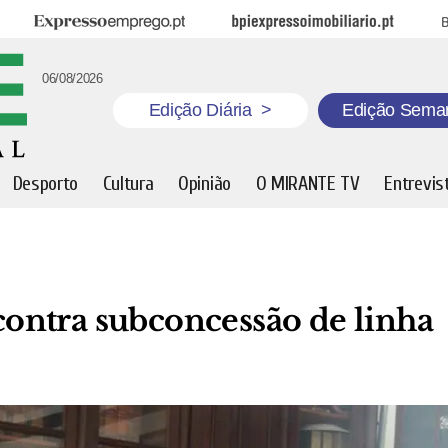
Expresso Emprego
BPI Expresso Imobiliário
B
06/08/2026
Edição Diária
>
Edição Sema
Desporto
Cultura
Opinião
O MIRANTE TV
Entrevis
ontra subconcessão de linha