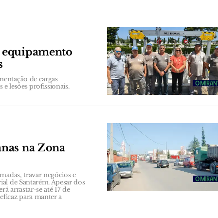
e equipamento
s
mentação de cargas
 e lesões profissionais.
anas na Zona
amadas, travar negócios e
ial de Santarém. Apesar dos
á arrastar-se até 17 de
ficaz para manter a