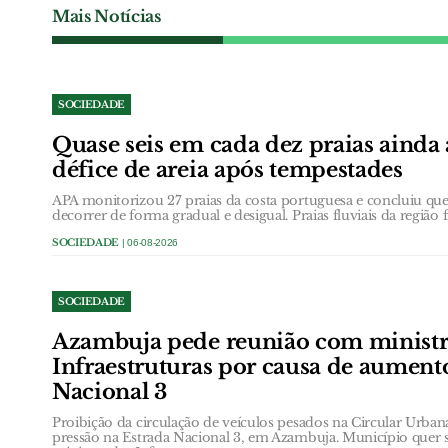
Mais Notícias
SOCIEDADE
Quase seis em cada dez praias ainda
défice de areia após tempestades
APA monitorizou 27 praias da costa portuguesa e concluiu que 
decorrer de forma gradual e desigual. Praias fluviais da região 
SOCIEDADE
| 06-08-2026
SOCIEDADE
Azambuja pede reunião com ministr
Infraestruturas por causa de aument
Nacional 3
Proibição da circulação de veículos pesados na Circular Urb
pressão na Estrada Nacional 3, em Azambuja. Município quer 