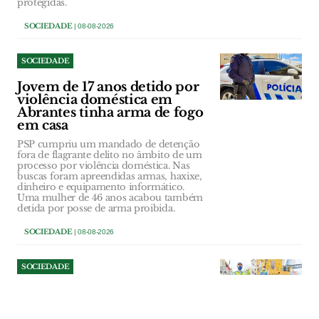
protegidas.
SOCIEDADE
| 08-08-2026
SOCIEDADE
Jovem de 17 anos detido por
violência doméstica em
Abrantes tinha arma de fogo
em casa
PSP cumpriu um mandado de detenção
fora de flagrante delito no âmbito de um
processo por violência doméstica. Nas
buscas foram apreendidas armas, haxixe,
dinheiro e equipamento informático.
Uma mulher de 46 anos acabou também
detida por posse de arma proibida.
SOCIEDADE
| 08-08-2026
SOCIEDADE
Passagem de nível de VFX
que já fez 29 mortes perde
policiamento e