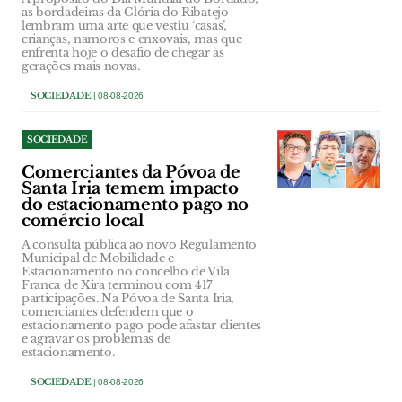
as bordadeiras da Glória do Ribatejo
lembram uma arte que vestiu ‘casas’,
crianças, namoros e enxovais, mas que
enfrenta hoje o desafio de chegar às
gerações mais novas.
SOCIEDADE
| 08-08-2026
SOCIEDADE
Comerciantes da Póvoa de
Santa Iria temem impacto
do estacionamento pago no
comércio local
A consulta pública ao novo Regulamento
Municipal de Mobilidade e
Estacionamento no concelho de Vila
Franca de Xira terminou com 417
participações. Na Póvoa de Santa Iria,
comerciantes defendem que o
estacionamento pago pode afastar clientes
e agravar os problemas de
estacionamento.
SOCIEDADE
| 08-08-2026