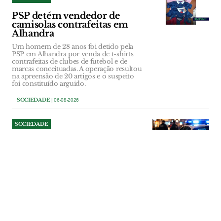
PSP detém vendedor de
camisolas contrafeitas em
Alhandra
Um homem de 28 anos foi detido pela
PSP em Alhandra por venda de t-shirts
contrafeitas de clubes de futebol e de
marcas conceituadas. A operação resultou
na apreensão de 20 artigos e o suspeito
foi constituído arguido.
SOCIEDADE
| 06-08-2026
SOCIEDADE
Operação da PSP em Vila
Franca de Xira culmina em
três detenções
Um dos detidos não tinha carta de
condução e foi apanhado numa rua em
contramão, colocando outros condutores
em perigo.
SOCIEDADE
| 06-08-2026