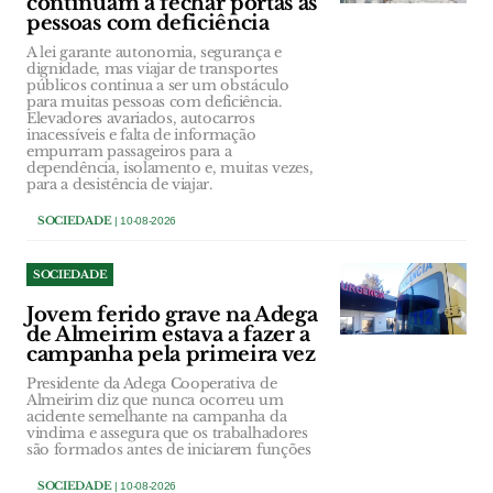
continuam a fechar portas às
pessoas com deficiência
A lei garante autonomia, segurança e
dignidade, mas viajar de transportes
públicos continua a ser um obstáculo
para muitas pessoas com deficiência.
Elevadores avariados, autocarros
inacessíveis e falta de informação
empurram passageiros para a
dependência, isolamento e, muitas vezes,
para a desistência de viajar.
SOCIEDADE
| 10-08-2026
SOCIEDADE
Jovem ferido grave na Adega
de Almeirim estava a fazer a
campanha pela primeira vez
Presidente da Adega Cooperativa de
Almeirim diz que nunca ocorreu um
acidente semelhante na campanha da
vindima e assegura que os trabalhadores
são formados antes de iniciarem funções
SOCIEDADE
| 10-08-2026