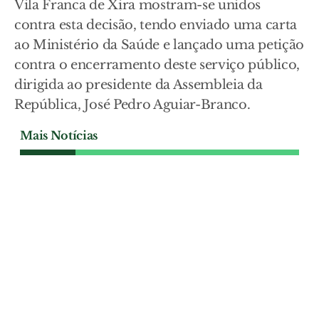
Vila Franca de Xira mostram-se unidos
contra esta decisão, tendo enviado uma carta
ao Ministério da Saúde e lançado uma petição
contra o encerramento deste serviço público,
dirigida ao presidente da Assembleia da
República, José Pedro Aguiar-Branco.
Mais Notícias
SOCIEDADE
Operação da GNR em
Benavente leva à apreensão
de máquinas de jogo ilegal
Quatro máquinas de jogo ilegal e quase
500 euros em numerário foram
apreendidos pela GNR durante uma
operação de fiscalização a um
estabelecimento de restauração e bebidas
no concelho de Benavente, que terminou
com duas pessoas constituídas arguidas.