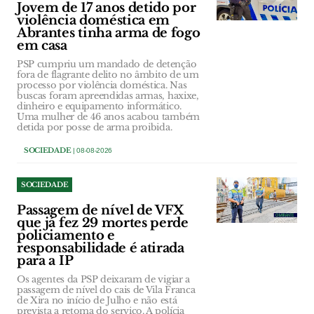
Jovem de 17 anos detido por
violência doméstica em
Abrantes tinha arma de fogo
em casa
PSP cumpriu um mandado de detenção
fora de flagrante delito no âmbito de um
processo por violência doméstica. Nas
buscas foram apreendidas armas, haxixe,
dinheiro e equipamento informático.
Uma mulher de 46 anos acabou também
detida por posse de arma proibida.
SOCIEDADE
| 08-08-2026
SOCIEDADE
Passagem de nível de VFX
que já fez 29 mortes perde
policiamento e
responsabilidade é atirada
para a IP
Os agentes da PSP deixaram de vigiar a
passagem de nível do cais de Vila Franca
de Xira no início de Julho e não está
prevista a retoma do serviço. A polícia