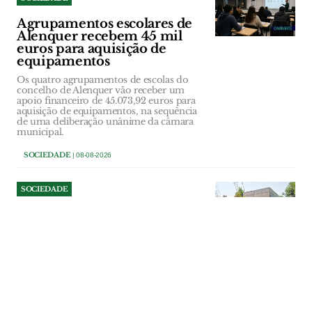
Agrupamentos escolares de
Alenquer recebem 45 mil
euros para aquisição de
equipamentos
Os quatro agrupamentos de escolas do
concelho de Alenquer vão receber um
apoio financeiro de 45.073,92 euros para
aquisição de equipamentos, na sequência
de uma deliberação unânime da câmara
municipal.
SOCIEDADE
| 08-08-2026
SOCIEDADE
Câmara de Benavente tenta
cobrar dívida do bar do
Parque Ruy Luís Gomes
A titularidade da concessão do bar e da
esplanada do Parque Ruy Luís Gomes,
em Samora Correia, o valor final em falta
e a situação de uma marquise construída
sem licença terão ainda de ser apurados,
antes de o município tomar uma decisão