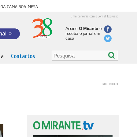
oa cama boa mesa
uma parceria com o Jornal Expresso
Assine
O Mirante
e
nal
>
receba o jornal em
casa
ta
Contactos