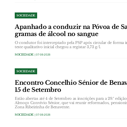
SOCIEDADE
Apanhado a conduzir na Póvoa de San
gramas de álcool no sangue
O condutor foi interceptado pela PSP após circular de forma ir
teste qualitativo inicial chegou a registar 3,73 g/l.
SOCIEDADE
| 07-08-2026
SOCIEDADE
Encontro Concelhio Sénior de Benave
15 de Setembro
Estão abertas até 4 de Setembro as inscrições para a 29.ª ediç
Almoço Convívio Sénior, que vai reunir reformados, pensionis
Zona Ribeirinha de Benavente.
SOCIEDADE
| 07-08-2026