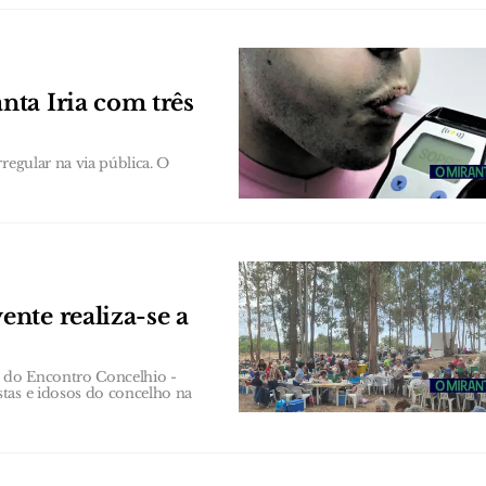
ta Iria com três
regular na via pública. O
nte realiza-se a
ão do Encontro Concelhio -
tas e idosos do concelho na