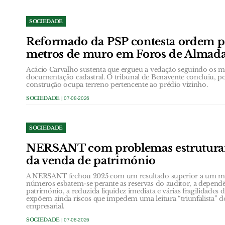
SOCIEDADE
Reformado da PSP contesta ordem p
metros de muro em Foros de Almad
Acácio Carvalho sustenta que ergueu a vedação seguindo os ma
documentação cadastral. O tribunal de Benavente concluiu, p
construção ocupa terreno pertencente ao prédio vizinho.
SOCIEDADE
| 07-08-2026
SOCIEDADE
NERSANT com problemas estruturai
da venda de património
A NERSANT fechou 2025 com um resultado superior a um mil
números esbatem-se perante as reservas do auditor, a depend
património, a reduzida liquidez imediata e várias fragilidades 
expõem ainda riscos que impedem uma leitura “triunfalista” do
empresarial.
SOCIEDADE
| 07-08-2026