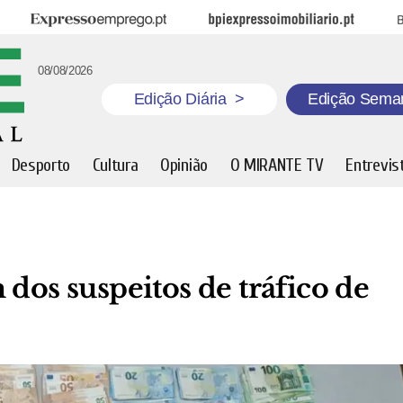
Expresso Emprego
BPI Expresso Imobiliário
B
08/08/2026
Edição Diária
>
Edição Sema
Desporto
Cultura
Opinião
O MIRANTE TV
Entrevis
dos suspeitos de tráfico de