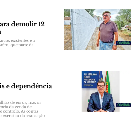
ara demolir 12
a
rcos existentes e a
orém, que parte da
s e dependência
hão de euros, mas os
ência da venda de
de controlo. As contas
 exercício da associação