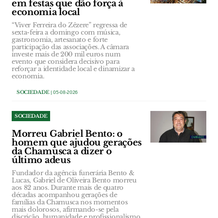
em festas que dão força à
economia local
“Viver Ferreira do Zêzere” regressa de
sexta-feira a domingo com música,
gastronomia, artesanato e forte
participação das associações. A câmara
investe mais de 200 mil euros num
evento que considera decisivo para
reforçar a identidade local e dinamizar a
economia.
SOCIEDADE
| 05-08-2026
SOCIEDADE
Morreu Gabriel Bento: o
homem que ajudou gerações
da Chamusca a dizer o
último adeus
Fundador da agência funerária Bento &
Lucas, Gabriel de Oliveira Bento morreu
aos 82 anos. Durante mais de quatro
décadas acompanhou gerações de
famílias da Chamusca nos momentos
mais dolorosos, afirmando-se pela
discrição, humanidade e profissionalismo