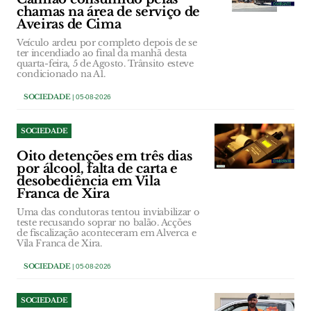
chamas na área de serviço de
Aveiras de Cima
Veículo ardeu por completo depois de se
ter incendiado ao final da manhã desta
quarta-feira, 5 de Agosto. Trânsito esteve
condicionado na A1.
SOCIEDADE
| 05-08-2026
SOCIEDADE
Oito detenções em três dias
por álcool, falta de carta e
desobediência em Vila
Franca de Xira
Uma das condutoras tentou inviabilizar o
teste recusando soprar no balão. Acções
de fiscalização aconteceram em Alverca e
Vila Franca de Xira.
SOCIEDADE
| 05-08-2026
SOCIEDADE