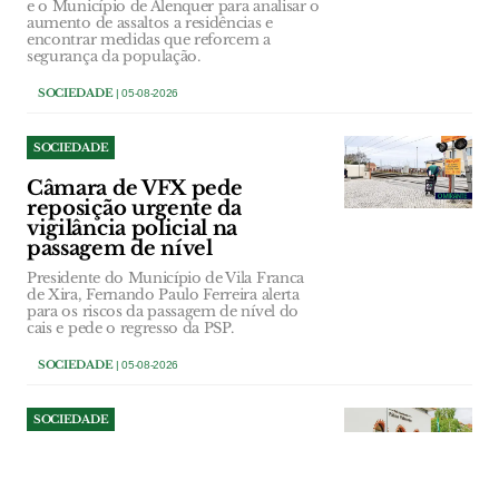
e o Município de Alenquer para analisar o
aumento de assaltos a residências e
encontrar medidas que reforcem a
segurança da população.
SOCIEDADE
| 05-08-2026
SOCIEDADE
Câmara de VFX pede
reposição urgente da
vigilância policial na
passagem de nível
Presidente do Município de Vila Franca
de Xira, Fernando Paulo Ferreira alerta
para os riscos da passagem de nível do
cais e pede o regresso da PSP.
SOCIEDADE
| 05-08-2026
SOCIEDADE
Concessão do Páteo do
Valverde arrasta-se há quatro