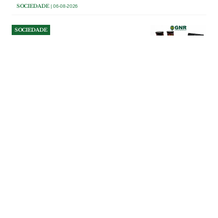
SOCIEDADE
| 06-08-2026
SOCIEDADE
Operação da GNR em
Benavente leva à apreensão
de máquinas de jogo ilegal
Quatro máquinas de jogo ilegal e quase
500 euros em numerário foram
apreendidos pela GNR durante uma
operação de fiscalização a um
estabelecimento de restauração e bebidas
no concelho de Benavente, que terminou
com duas pessoas constituídas arguidas.
SOCIEDADE
| 06-08-2026
SOCIEDADE
Campo volta ao coração de
Ourém para dar força aos
pequenos produtores
Mercados Ecorurais regressam à Praça da
República na manhã de 16 de Agosto.