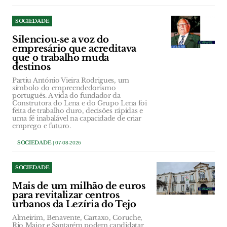
SOCIEDADE
Silenciou‑se a voz do
empresário que acreditava
que o trabalho muda
destinos
Partiu António Vieira Rodrigues, um
símbolo do empreendedorismo
português. A vida do fundador da
Construtora do Lena e do Grupo Lena foi
feita de trabalho duro, decisões rápidas e
uma fé inabalável na capacidade de criar
emprego e futuro.
SOCIEDADE
| 07-08-2026
SOCIEDADE
Mais de um milhão de euros
para revitalizar centros
urbanos da Lezíria do Tejo
Almeirim, Benavente, Cartaxo, Coruche,
Rio Maior e Santarém podem candidatar