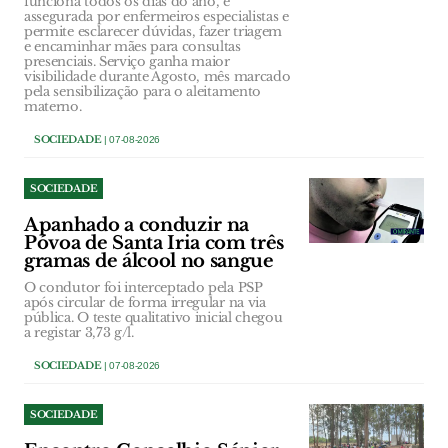
funciona todos os dias do ano, é
assegurada por enfermeiros especialistas e
permite esclarecer dúvidas, fazer triagem
e encaminhar mães para consultas
presenciais. Serviço ganha maior
visibilidade durante Agosto, mês marcado
pela sensibilização para o aleitamento
materno.
SOCIEDADE
| 07-08-2026
SOCIEDADE
Apanhado a conduzir na
Póvoa de Santa Iria com três
gramas de álcool no sangue
O condutor foi interceptado pela PSP
após circular de forma irregular na via
pública. O teste qualitativo inicial chegou
a registar 3,73 g/l.
SOCIEDADE
| 07-08-2026
SOCIEDADE