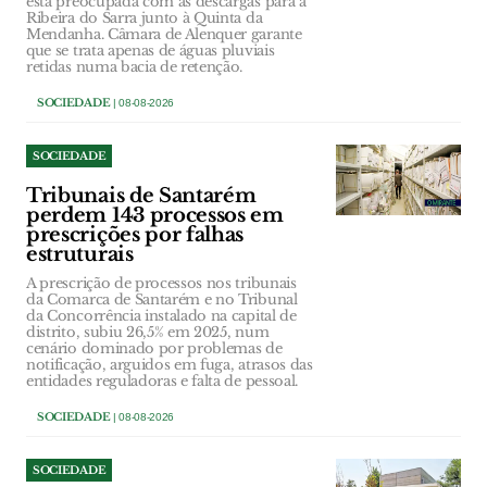
está preocupada com as descargas para a
Ribeira do Sarra junto à Quinta da
Mendanha. Câmara de Alenquer garante
que se trata apenas de águas pluviais
retidas numa bacia de retenção.
SOCIEDADE
| 08-08-2026
SOCIEDADE
Tribunais de Santarém
perdem 143 processos em
prescrições por falhas
estruturais
A prescrição de processos nos tribunais
da Comarca de Santarém e no Tribunal
da Concorrência instalado na capital de
distrito, subiu 26,5% em 2025, num
cenário dominado por problemas de
notificação, arguidos em fuga, atrasos das
entidades reguladoras e falta de pessoal.
SOCIEDADE
| 08-08-2026
SOCIEDADE