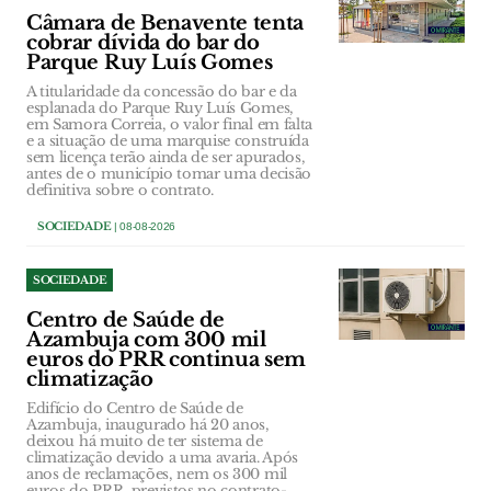
Câmara de Benavente tenta
cobrar dívida do bar do
Parque Ruy Luís Gomes
A titularidade da concessão do bar e da
esplanada do Parque Ruy Luís Gomes,
em Samora Correia, o valor final em falta
e a situação de uma marquise construída
sem licença terão ainda de ser apurados,
antes de o município tomar uma decisão
definitiva sobre o contrato.
SOCIEDADE
| 08-08-2026
SOCIEDADE
Centro de Saúde de
Azambuja com 300 mil
euros do PRR continua sem
climatização
Edifício do Centro de Saúde de
Azambuja, inaugurado há 20 anos,
deixou há muito de ter sistema de
climatização devido a uma avaria. Após
anos de reclamações, nem os 300 mil
euros do PRR, previstos no contrato-