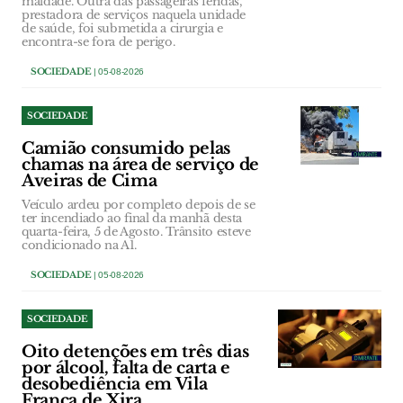
maldade. Outra das passageiras feridas,
prestadora de serviços naquela unidade
de saúde, foi submetida a cirurgia e
encontra-se fora de perigo.
SOCIEDADE
| 05-08-2026
SOCIEDADE
Camião consumido pelas
chamas na área de serviço de
Aveiras de Cima
Veículo ardeu por completo depois de se
ter incendiado ao final da manhã desta
quarta-feira, 5 de Agosto. Trânsito esteve
condicionado na A1.
SOCIEDADE
| 05-08-2026
SOCIEDADE
Oito detenções em três dias
por álcool, falta de carta e
desobediência em Vila
Franca de Xira