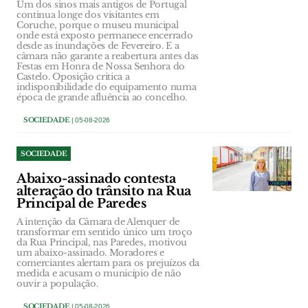
Um dos sinos mais antigos de Portugal
continua longe dos visitantes em
Coruche, porque o museu municipal
onde está exposto permanece encerrado
desde as inundações de Fevereiro. E a
câmara não garante a reabertura antes das
Festas em Honra de Nossa Senhora do
Castelo. Oposição critica a
indisponibilidade do equipamento numa
época de grande afluência ao concelho.
SOCIEDADE
| 05-08-2026
SOCIEDADE
Abaixo-assinado contesta
alteração do trânsito na Rua
Principal de Paredes
A intenção da Câmara de Alenquer de
transformar em sentido único um troço
da Rua Principal, nas Paredes, motivou
um abaixo-assinado. Moradores e
comerciantes alertam para os prejuízos da
medida e acusam o município de não
ouvir a população.
SOCIEDADE
| 05-08-2026