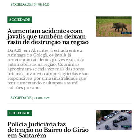
SOCIEDADE
| 04-08-2026
SOCIEDADE
Aumentam acidentes com
javalis que também deixam
rasto de destruição na região
Da A23, em Abrantes, à estrada entre a
Azinhaga e a Golegã, os javalis já
provocaram acidentes graves e sustos a
automobilistas na região. Os animais
aproximam-se cada vez mais das zonas
urbanas, invadem campos agrícolas e são
responsáveis por uma sinistralidade que
tem aumentando e ultrapassa as mil
colisões por ano.
SOCIEDADE
| 04-08-2026
SOCIEDADE
Polícia Judiciária faz
detenção no Bairro do Girão
em Santarém