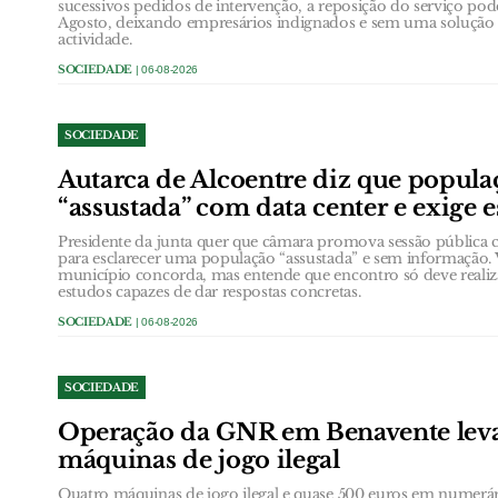
sucessivos pedidos de intervenção, a reposição do serviço poder
Agosto, deixando empresários indignados e sem uma solução e
actividade.
SOCIEDADE
| 06-08-2026
SOCIEDADE
Autarca de Alcoentre diz que popula
“assustada” com data center e exige 
Presidente da junta quer que câmara promova sessão públic
para esclarecer uma população “assustada” e sem informação. 
município concorda, mas entende que encontro só deve realiz
estudos capazes de dar respostas concretas.
SOCIEDADE
| 06-08-2026
SOCIEDADE
Operação da GNR em Benavente leva
máquinas de jogo ilegal
Quatro máquinas de jogo ilegal e quase 500 euros em numerá