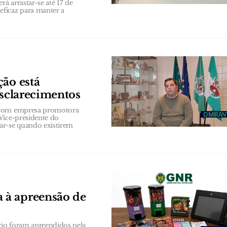
á arrastar-se até 17 de
ficaz para manter a
ção está
esclarecimentos
a com empresa promotora
Vice-presidente do
ar-se quando existirem
 à apreensão de
rio foram apreendidos pela