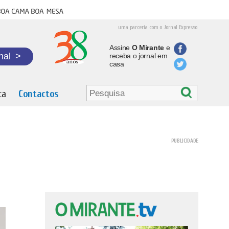
oa cama boa mesa
uma parceria com o Jornal Expresso
Assine
O Mirante
e
nal
>
receba o jornal em
casa
ta
Contactos