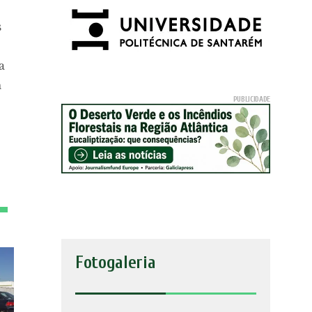
s
a
m
Fotogaleria