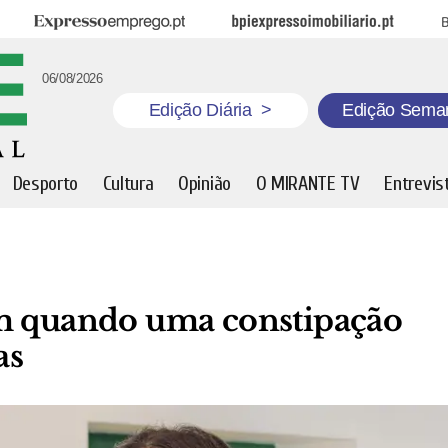
Expresso Emprego
BPI Expresso Imobiliário
B
06/08/2026
Edição Diária
>
Edição Sema
Desporto
Cultura
Opinião
O MIRANTE TV
Entrevis
em quando uma constipação
as