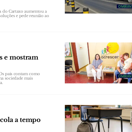
ana do Cartaxo aumentou a
soluções e pede reunião ao
os e mostram
 Os pais contam como
ma sociedade mais
a.
scola a tempo