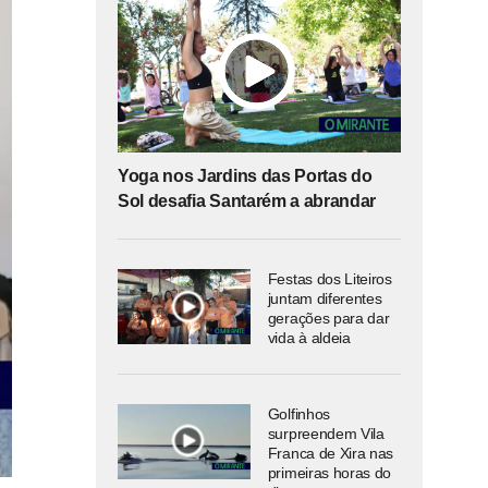
Yoga nos Jardins das Portas do
Sol desafia Santarém a abrandar
Festas dos Liteiros
juntam diferentes
gerações para dar
vida à aldeia
Golfinhos
surpreendem Vila
Franca de Xira nas
primeiras horas do