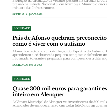
Proibição da circulação de veículos pesados na Circular Urb
pressão na Estrada Nacional 3, em Azambuja. Município quer 
ministro das Infraestruturas.
SOCIEDADE
| 06-08-2026
SOCIEDADE
Pais de Afonso quebram preconceit
como é viver com o autismo
Afonso tem sete anos e Perturbação do Espectro do Autismo.
aprenderam a celebrar cada pequena conquista e defendem u
informada, tolerante e preparada para compreender a diferenç
SOCIEDADE
| 06-08-2026
SOCIEDADE
Quase 300 mil euros para garantir e
inteiro em Alenquer
A Câmara Municipal de Alenquer vai investir cerca de 300 mil e
actividades de enriquecimento curricular (AEC) nos agrupame