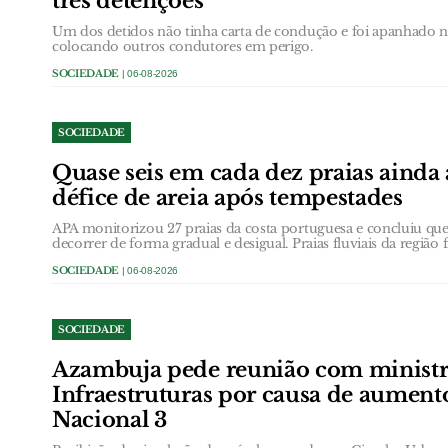
três detenções
Um dos detidos não tinha carta de condução e foi apanhado
colocando outros condutores em perigo.
SOCIEDADE
| 06-08-2026
SOCIEDADE
Quase seis em cada dez praias ainda
défice de areia após tempestades
APA monitorizou 27 praias da costa portuguesa e concluiu que 
decorrer de forma gradual e desigual. Praias fluviais da região 
SOCIEDADE
| 06-08-2026
SOCIEDADE
Azambuja pede reunião com ministr
Infraestruturas por causa de aument
Nacional 3