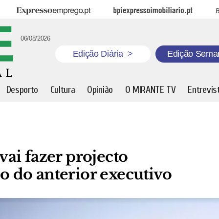
Expresso Emprego
BPI Expresso Imobiliário
B
06/08/2026
Edição Diária
>
Edição Sema
Desporto
Cultura
Opinião
O MIRANTE TV
Entrevis
ai fazer projecto
 do anterior executivo