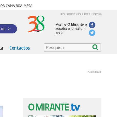
oa cama boa mesa
uma parceria com o Jornal Expresso
Assine
O Mirante
e
nal
>
receba o jornal em
casa
ta
Contactos