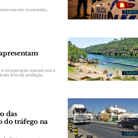
 numa rua em contramão,
 apresentam
a recuperação natural está a
ficam fora da avaliação.
o das
o do tráfego na