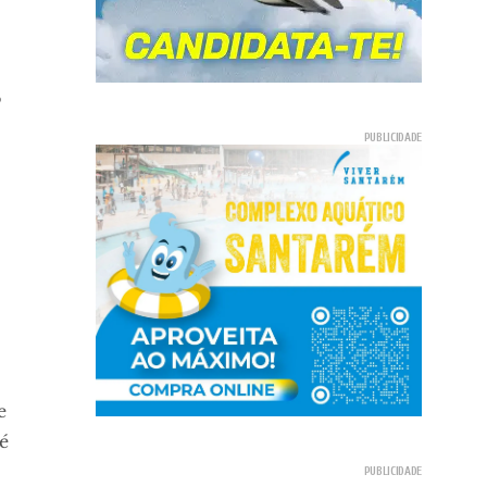
o
e
é