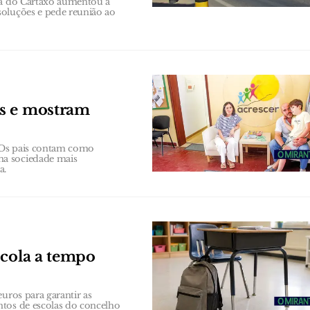
ana do Cartaxo aumentou a
soluções e pede reunião ao
os e mostram
 Os pais contam como
ma sociedade mais
a.
scola a tempo
uros para garantir as
ntos de escolas do concelho