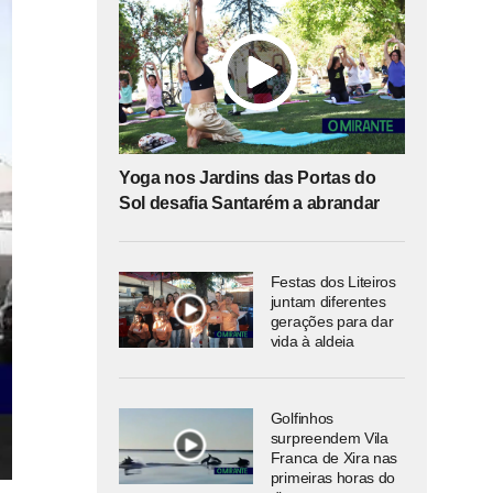
Yoga nos Jardins das Portas do
Sol desafia Santarém a abrandar
Festas dos Liteiros
juntam diferentes
gerações para dar
vida à aldeia
Golfinhos
surpreendem Vila
Franca de Xira nas
primeiras horas do