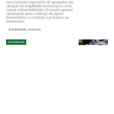
um conjunto expressivo de agregados em
situação de fragilidade económica e com
outras vulnerabilidades. O estudo aponta
claramente para o reforço do apoio
domiciliário, o combate à pobreza e ao
isolamento.
SOCIEDADE
| 06-08-2026
SOCIEDADE
Detido no Bairro do Girão
ameaçou mulher com arma
e obrigou-a a transferir
3.800 euros
Suspeito de 40 anos entrou sem
autorização na casa de uma mulher com
quem tinha realizado um negócio
imobiliário, impediu-a de sair durante
cerca de uma hora e ameaçou-a de morte.
PJ apreendeu uma réplica de uma pistola
Glock e um bastão extensível.
SOCIEDADE
| 06-08-2026