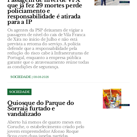
Passagem de nível de VFX
que já fez 29 mortes perde
policiamento e
responsabilidade é atirada
para a IP
Os agentes da PSP deixaram de vigiar a
passagem de nível do cais de Vila Franca
de Xira no início de Julho e não está
prevista a retoma do serviço. A polícia
defende que a responsabilidade pela
redução do risco cabe à Infraestruturas de
Portugal, enquanto a empresa pública
garante que o atravessamento reúne todas
as condições de segurança.
SOCIEDADE
| 08-08-2026
SOCIEDADE
Quiosque do Parque do
Sorraia furtado e
vandalizado
Aberto há menos de quatro meses em
Coruche, o estabelecimento criado pelo
jovem empreendedor Afonso Roque
ficou com duas janelas partidas,