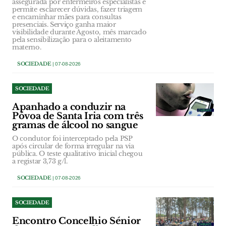
assegurada por enfermeiros especialistas e
permite esclarecer dúvidas, fazer triagem
e encaminhar mães para consultas
presenciais. Serviço ganha maior
visibilidade durante Agosto, mês marcado
pela sensibilização para o aleitamento
materno.
SOCIEDADE
| 07-08-2026
SOCIEDADE
Apanhado a conduzir na
Póvoa de Santa Iria com três
gramas de álcool no sangue
O condutor foi interceptado pela PSP
após circular de forma irregular na via
pública. O teste qualitativo inicial chegou
a registar 3,73 g/l.
SOCIEDADE
| 07-08-2026
SOCIEDADE
Encontro Concelhio Sénior