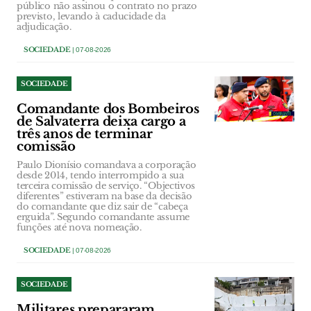
público não assinou o contrato no prazo
previsto, levando à caducidade da
adjudicação.
SOCIEDADE
| 07-08-2026
SOCIEDADE
Comandante dos Bombeiros
de Salvaterra deixa cargo a
três anos de terminar
comissão
Paulo Dionísio comandava a corporação
desde 2014, tendo interrompido a sua
terceira comissão de serviço. “Objectivos
diferentes” estiveram na base da decisão
do comandante que diz sair de “cabeça
erguida”. Segundo comandante assume
funções até nova nomeação.
SOCIEDADE
| 07-08-2026
SOCIEDADE
Militares prepararam