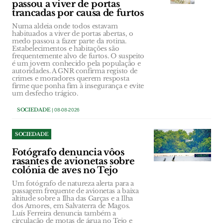
passou a viver de portas
trancadas por causa de furtos
Numa aldeia onde todos estavam
habituados a viver de portas abertas, o
medo passou a fazer parte da rotina.
Estabelecimentos e habitações são
frequentemente alvo de furtos. O suspeito
é um jovem conhecido pela população e
autoridades. A GNR confirma registo de
crimes e moradores querem resposta
firme que ponha fim à insegurança e evite
um desfecho trágico.
SOCIEDADE
| 08-08-2026
SOCIEDADE
Fotógrafo denuncia vôos
rasantes de avionetas sobre
colónia de aves no Tejo
Um fotógrafo de natureza alerta para a
passagem frequente de avionetas a baixa
altitude sobre a Ilha das Garças e a Ilha
dos Amores, em Salvaterra de Magos.
Luís Ferreira denuncia também a
circulação de motas de água no Tejo e