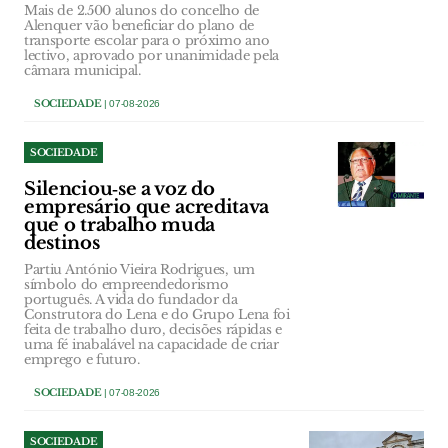
Mais de 2.500 alunos do concelho de
Alenquer vão beneficiar do plano de
transporte escolar para o próximo ano
lectivo, aprovado por unanimidade pela
câmara municipal.
SOCIEDADE
| 07-08-2026
SOCIEDADE
Silenciou‑se a voz do
empresário que acreditava
que o trabalho muda
destinos
Partiu António Vieira Rodrigues, um
símbolo do empreendedorismo
português. A vida do fundador da
Construtora do Lena e do Grupo Lena foi
feita de trabalho duro, decisões rápidas e
uma fé inabalável na capacidade de criar
emprego e futuro.
SOCIEDADE
| 07-08-2026
SOCIEDADE