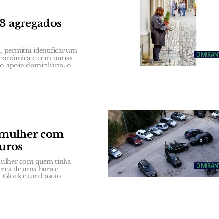
63 agregados
 permitiu identificar um
 económica e com outras
o apoio domiciliário, o
 mulher com
euros
 mulher com quem tinha
cerca de uma hora e
a Glock e um bastão