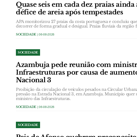
Quase seis em cada dez praias ainda
défice de areia após tempestades
APA monitorizou 27 praias da costa portuguesa e concluiu que 
decorrer de forma gradual e desigual. Praias fluviais da região 
SOCIEDADE
| 06-08-2026
SOCIEDADE
Azambuja pede reunião com ministr
Infraestruturas por causa de aument
Nacional 3
Proibição da circulação de veículos pesados na Circular Urb
pressão na Estrada Nacional 3, em Azambuja. Município quer 
ministro das Infraestruturas.
SOCIEDADE
| 06-08-2026
SOCIEDADE