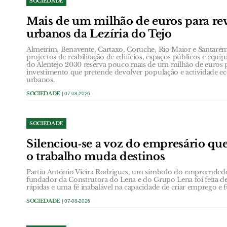
SOCIEDADE
Mais de um milhão de euros para revi
urbanos da Lezíria do Tejo
Almeirim, Benavente, Cartaxo, Coruche, Rio Maior e Santar
projectos de reabilitação de edifícios, espaços públicos e equi
do Alentejo 2030 reserva pouco mais de um milhão de euros 
investimento que pretende devolver população e actividade e
urbanos.
SOCIEDADE
| 07-08-2026
SOCIEDADE
Silenciou‑se a voz do empresário que
o trabalho muda destinos
Partiu António Vieira Rodrigues, um símbolo do empreendedo
fundador da Construtora do Lena e do Grupo Lena foi feita de
rápidas e uma fé inabalável na capacidade de criar emprego e f
SOCIEDADE
| 07-08-2026