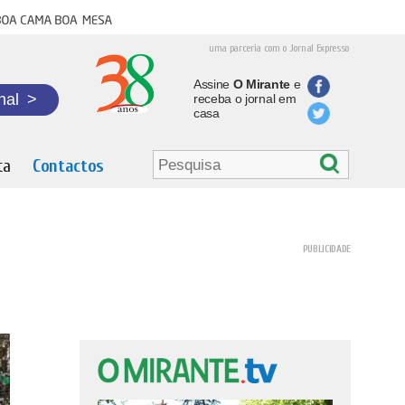
oa cama boa mesa
uma parceria com o Jornal Expresso
Assine
O Mirante
e
nal
>
receba o jornal em
casa
ta
Contactos