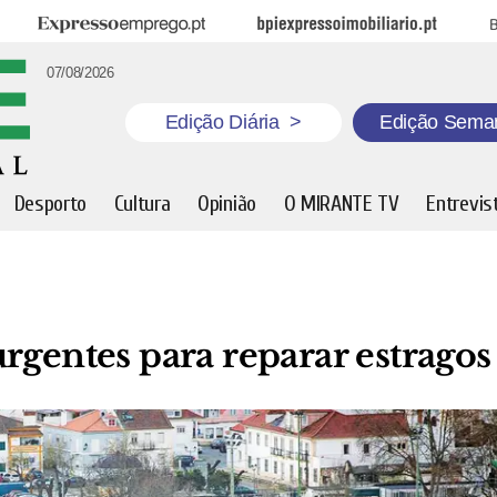
Expresso Emprego
BPI Expresso Imobiliário
B
07/08/2026
Edição Diária
>
Edição Sema
Desporto
Cultura
Opinião
O MIRANTE TV
Entrevis
rgentes para reparar estragos