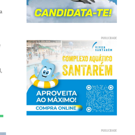
a
e
,