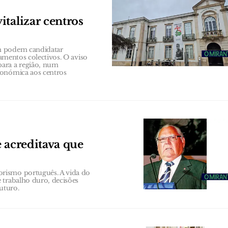
talizar centros
ém podem candidatar
pamentos colectivos. O aviso
para a região, num
conómica aos centros
 acreditava que
rismo português. A vida do
 trabalho duro, decisões
uturo.