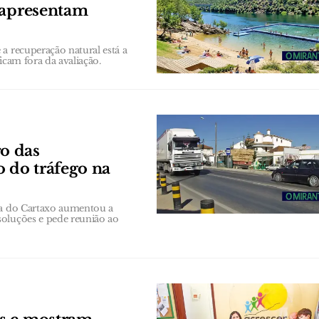
 apresentam
a recuperação natural está a
ficam fora da avaliação.
o das
o do tráfego na
ana do Cartaxo aumentou a
soluções e pede reunião ao