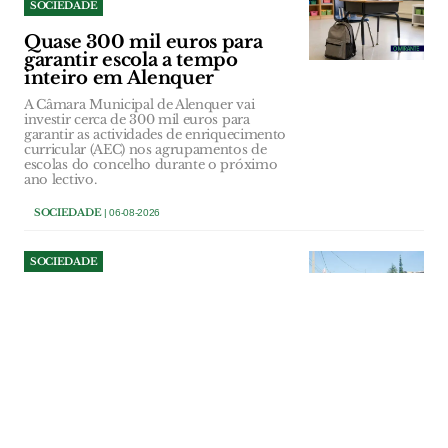
SOCIEDADE
Quase 300 mil euros para
garantir escola a tempo
inteiro em Alenquer
A Câmara Municipal de Alenquer vai
investir cerca de 300 mil euros para
garantir as actividades de enriquecimento
curricular (AEC) nos agrupamentos de
escolas do concelho durante o próximo
ano lectivo.
SOCIEDADE
| 06-08-2026
SOCIEDADE
Empresas sem telefone
durante semanas na Zona
Industrial de Santarém
Avaria na rede fixa está há mais de uma
semana a bloquear chamadas, travar
negócios e comprometer a facturação de
várias empresas da Zona Industrial de
Santarém. Apesar dos sucessivos pedidos
de intervenção, a reposição do serviço