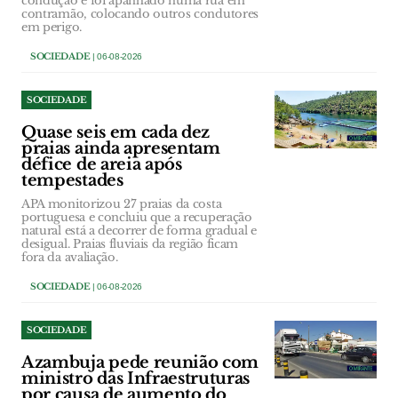
condução e foi apanhado numa rua em
contramão, colocando outros condutores
em perigo.
SOCIEDADE
| 06-08-2026
SOCIEDADE
Quase seis em cada dez
praias ainda apresentam
défice de areia após
tempestades
APA monitorizou 27 praias da costa
portuguesa e concluiu que a recuperação
natural está a decorrer de forma gradual e
desigual. Praias fluviais da região ficam
fora da avaliação.
SOCIEDADE
| 06-08-2026
SOCIEDADE
Azambuja pede reunião com
ministro das Infraestruturas
por causa de aumento do