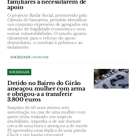
familiares a necessitarem de
apoio
O projecto Radar Social, promovido pela
Câmara de Santarém, permitiu identificar
um conjunto expressivo de agregados em
situação de fragilidade económica e com
outras vulnerabilidades. O estudo aponta
claramente para o reforço do apoio
domiciliário, o combate à pobreza e ao
isolamento.
SOCIEDADE
| 06-08-2026
SOCIEDADE
Detido no Bairro do Girão
ameaçou mulher com arma
e obrigou-a a transferir
3.800 euros
Suspeito de 40 anos entrou sem
autorização na casa de uma mulher com
quem tinha realizado um negócio
imobiliário, impediu-a de sair durante
cerca de uma hora e ameaçou-a de morte.
PJ apreendeu uma réplica de uma pistola
Glock e um bastão extensível.