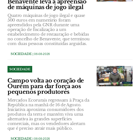
Benavente leva à apreensão
de máquinas de jogo ilegal
Quatro máquinas de jogo ilegal e quase
500 euros em numerário foram
apreendidos pela GNR durante uma
operação de fiscalização a um
estabelecimento de restauração e bebidas
no concelho de Benavente, que terminou
com duas pessoas constituídas arguidas.
SOCIEDADE
| 06-08-2026
SOCIEDADE
Campo volta ao coração de
Ourém para dar força aos
pequenos produtores
Mercados Ecorurais regressam à Praça da
República na manhã de 16 de Agosto.
Iniciativa aproxima consumidores dos
produtos da terra e mantém viva uma
alternativa às grandes superfícies
comerciais, mas os vendedores alertam
que é preciso atrair mais público.
SOCIEDADE
| 06-08-2026