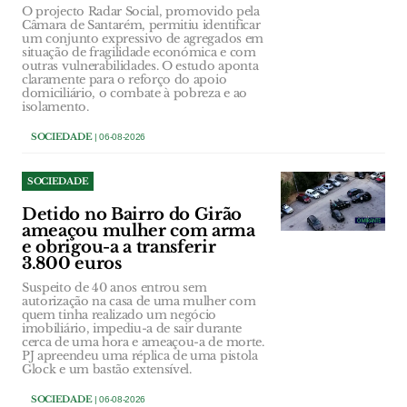
O projecto Radar Social, promovido pela
Câmara de Santarém, permitiu identificar
um conjunto expressivo de agregados em
situação de fragilidade económica e com
outras vulnerabilidades. O estudo aponta
claramente para o reforço do apoio
domiciliário, o combate à pobreza e ao
isolamento.
SOCIEDADE
| 06-08-2026
SOCIEDADE
Detido no Bairro do Girão
ameaçou mulher com arma
e obrigou-a a transferir
3.800 euros
Suspeito de 40 anos entrou sem
autorização na casa de uma mulher com
quem tinha realizado um negócio
imobiliário, impediu-a de sair durante
cerca de uma hora e ameaçou-a de morte.
PJ apreendeu uma réplica de uma pistola
Glock e um bastão extensível.
SOCIEDADE
| 06-08-2026