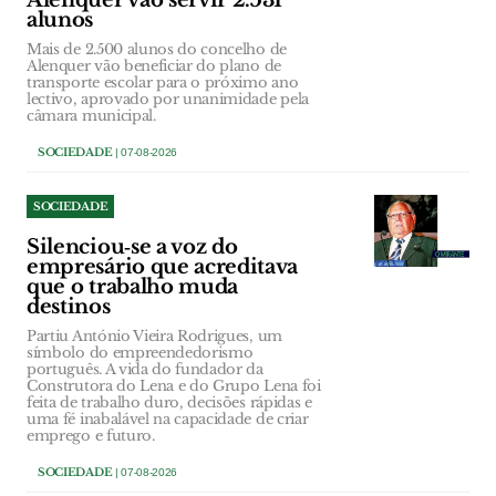
Alenquer vão servir 2.531
alunos
Mais de 2.500 alunos do concelho de
Alenquer vão beneficiar do plano de
transporte escolar para o próximo ano
lectivo, aprovado por unanimidade pela
câmara municipal.
SOCIEDADE
| 07-08-2026
SOCIEDADE
Silenciou‑se a voz do
empresário que acreditava
que o trabalho muda
destinos
Partiu António Vieira Rodrigues, um
símbolo do empreendedorismo
português. A vida do fundador da
Construtora do Lena e do Grupo Lena foi
feita de trabalho duro, decisões rápidas e
uma fé inabalável na capacidade de criar
emprego e futuro.
SOCIEDADE
| 07-08-2026