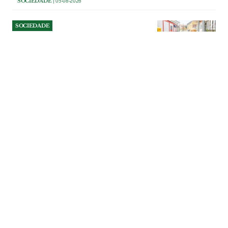
SOCIEDADE
| 05-08-2026
SOCIEDADE
Abaixo-assinado contesta
alteração do trânsito na Rua
Principal de Paredes
A intenção da Câmara de Alenquer de
transformar em sentido único um troço
da Rua Principal, nas Paredes, motivou
um abaixo-assinado. Moradores e
comerciantes alertam para os prejuízos da
medida e acusam o município de não
ouvir a população.
SOCIEDADE
| 05-08-2026
SOCIEDADE
Abrantes leva às praias
fluviais combate ao lixo que
navega até ao mar
Praias fluviais de Aldeia do Mato e Fontes
recebem, nos dias 6 e 7 de Agosto, uma