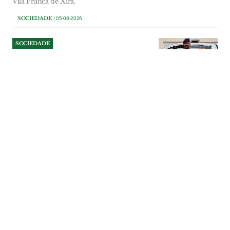
Vila Franca de Xira.
SOCIEDADE
| 05-08-2026
SOCIEDADE
Câmara de Alenquer aprova
novo estatuto
remuneratório para
coordenador da Protecção
Civil
O coordenador municipal da Protecção
Civil de Alenquer, cargo desempenhado
actualmente por Tiago Espírito Santo, vai
passar a auferir uma remuneração
equiparada à de um dirigente intermédio
de 2.º grau, na sequência de uma
deliberação unânime do executivo
municipal.
SOCIEDADE
| 05-08-2026
SOCIEDADE
Junta de Carnota pede