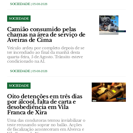
SOCIEDADE
| 05-08-2026
SOCIEDADE
Camião consumido pelas
chamas na área de serviço de
Aveiras de Cima
Veículo ardeu por completo depois de se
ter incendiado ao final da manhã desta
quarta-feira, 5 de Agosto. Trânsito esteve
condicionado na A1.
SOCIEDADE
| 05-08-2026
SOCIEDADE
Oito detenções em três dias
por álcool, falta de carta e
desobediência em Vila
Franca de Xira
Uma das condutoras tentou inviabilizar o
teste recusando soprar no balão. Acções
de fiscalização aconteceram em Alverca e