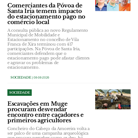
Comerciantes da Póvoa de
Santa Iria temem impacto
do estacionamento pago no
comércio local
A consulta pública ao novo Regulamento
Municipal de Mobilidade e
Estacionamento no concelho de Vila
Franca de Xira terminou com 417
participações. Na Póvoa de Santa Iria,
comerciantes defendem que o
estacionamento pago pode afastar clientes
e agravar os problemas de
estacionamento.
SOCIEDADE
| 08-08-2026
SOCIEDADE
Escavações em Muge
procuram desvendar
encontro entre caçadores e
primeiros agricultores
Concheiro do Cabeço da Amoreira volta a
ser palco de uma campanha arqueológica
que procura perceber como se deu, há