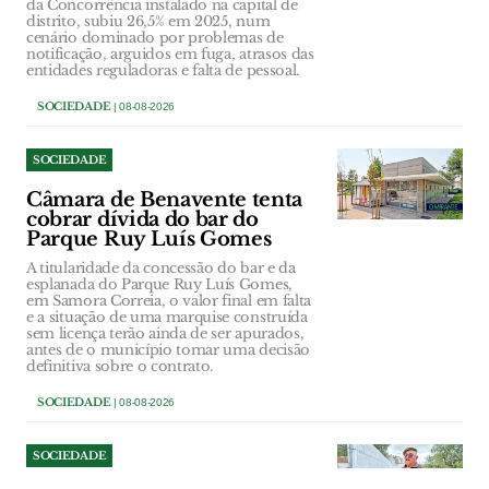
da Concorrência instalado na capital de
distrito, subiu 26,5% em 2025, num
cenário dominado por problemas de
notificação, arguidos em fuga, atrasos das
entidades reguladoras e falta de pessoal.
SOCIEDADE
| 08-08-2026
SOCIEDADE
Câmara de Benavente tenta
cobrar dívida do bar do
Parque Ruy Luís Gomes
A titularidade da concessão do bar e da
esplanada do Parque Ruy Luís Gomes,
em Samora Correia, o valor final em falta
e a situação de uma marquise construída
sem licença terão ainda de ser apurados,
antes de o município tomar uma decisão
definitiva sobre o contrato.
SOCIEDADE
| 08-08-2026
SOCIEDADE