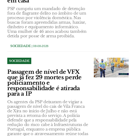
em casa
PSP cumpriu um mandado de detenção
fora de flagrante delito no âmbito de um
processo por violência doméstica. Nas
buscas foram apreendidas armas, haxixe,
dinheiro e equipamento informático.
Uma mulher de 46 anos acabou também
detida por posse de arma proibida.
SOCIEDADE
| 08-08-2026
SOCIEDADE
Passagem de nível de VFX
que já fez 29 mortes perde
policiamento e
responsabilidade é atirada
para a IP
Os agentes da PSP deixaram de vigiar a
passagem de nível do cais de Vila Franca
de Xira no início de Julho e não está
prevista a retoma do serviço. A polícia
defende que a responsabilidade pela
redução do risco cabe à Infraestruturas de
Portugal, enquanto a empresa pública
garante que o atravessamento reúne todas