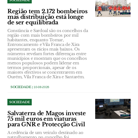
SOCIEDADE
Região tem 2.172 bombeiros
mas distribuição está longe
de ser equilibrada
Constância e Sardoal são os concelhos da
região com mais bombeiros por mil
habitantes, enquanto Tomar,
Entroncamento e Vila Franca de Xira
apresentam os rácios mais baixos. Os
números revelam fortes diferenças entre
municípios e mostram que os concelhos
menos populosos podem liderar em
termos proporcionais, apesar de os
maiores efectivos se concentrarem em
Ourém, Vila Franca de Xira e Santarém.
SOCIEDADE
| 10-08-2026
SOCIEDADE
Salvaterra de Magos investe
75 mil euros em viaturas
para GNR e Protecção Civil
A cedência de um veículo destinado ao
patrulhamento no concelho foi