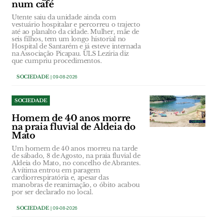
num café
Utente saiu da unidade ainda com
vestuário hospitalar e percorreu o trajecto
até ao planalto da cidade. Mulher, mãe de
seis filhos, tem um longo historial no
Hospital de Santarém e já esteve internada
na Associação Picapau. ULS Lezíria diz
que cumpriu procedimentos.
SOCIEDADE
| 09-08-2026
SOCIEDADE
Homem de 40 anos morre
na praia fluvial de Aldeia do
Mato
Um homem de 40 anos morreu na tarde
de sábado, 8 de Agosto, na praia fluvial de
Aldeia do Mato, no concelho de Abrantes.
A vítima entrou em paragem
cardiorrespiratória e, apesar das
manobras de reanimação, o óbito acabou
por ser declarado no local.
SOCIEDADE
| 09-08-2026