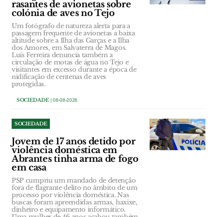
rasantes de avionetas sobre
colónia de aves no Tejo
Um fotógrafo de natureza alerta para a
passagem frequente de avionetas a baixa
altitude sobre a Ilha das Garças e a Ilha
dos Amores, em Salvaterra de Magos.
Luís Ferreira denuncia também a
circulação de motas de água no Tejo e
visitantes em excesso durante a época de
nidificação de centenas de aves
protegidas.
SOCIEDADE
| 08-08-2026
SOCIEDADE
Jovem de 17 anos detido por
violência doméstica em
Abrantes tinha arma de fogo
em casa
PSP cumpriu um mandado de detenção
fora de flagrante delito no âmbito de um
processo por violência doméstica. Nas
buscas foram apreendidas armas, haxixe,
dinheiro e equipamento informático.
Uma mulher de 46 anos acabou também