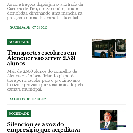
As construções ilegais junto à Estrada da
Carreira de Tiro, em Santarém, foram
demolidas, eliminando uma mancha na
paisagem numa das entradas da cidade.
SOCIEDADE
| 07-08-2026
SOCIEDADE
Transportes escolares em
Alenquer vão servir 2.531
alunos
Mais de 2.500 alunos do concelho de
Alenquer vão beneficiar do plano de
transporte escolar para o próximo ano
lectivo, aprovado por unanimidade pela
câmara municipal.
SOCIEDADE
| 07-08-2026
SOCIEDADE
Silenciou‑se a voz do
empresário que acreditava