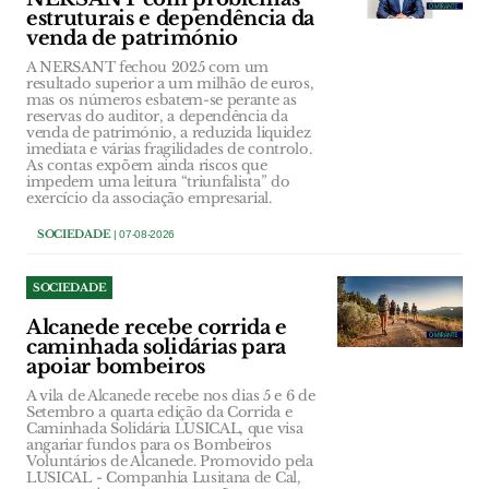
estruturais e dependência da
venda de património
A NERSANT fechou 2025 com um
resultado superior a um milhão de euros,
mas os números esbatem-se perante as
reservas do auditor, a dependência da
venda de património, a reduzida liquidez
imediata e várias fragilidades de controlo.
As contas expõem ainda riscos que
impedem uma leitura “triunfalista” do
exercício da associação empresarial.
SOCIEDADE
| 07-08-2026
SOCIEDADE
Alcanede recebe corrida e
caminhada solidárias para
apoiar bombeiros
A vila de Alcanede recebe nos dias 5 e 6 de
Setembro a quarta edição da Corrida e
Caminhada Solidária LUSICAL, que visa
angariar fundos para os Bombeiros
Voluntários de Alcanede. Promovido pela
LUSICAL - Companhia Lusitana de Cal,