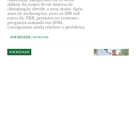
deixou há muito de ter sistema de
climatização devido a uma avaria. Após
anos de reclamações, nem os 300 mil
euros do PRR, previstos no contrato-
programa assinado em 2024,
conseguiram ainda resolver o problema.
SOCIEDADE
| 08-08-2026
SOCIEDADE
Reformado da PSP contesta
ordem para demolir 12
metros de muro em Foros de
Almada
Acácio Carvalho sustenta que ergueu a
vedação seguindo os marcos existentes e
a documentação cadastral. O tribunal de
Benavente concluiu, porém, que parte da
construção ocupa terreno pertencente ao
prédio vizinho.
SOCIEDADE
| 07-08-2026
SOCIEDADE