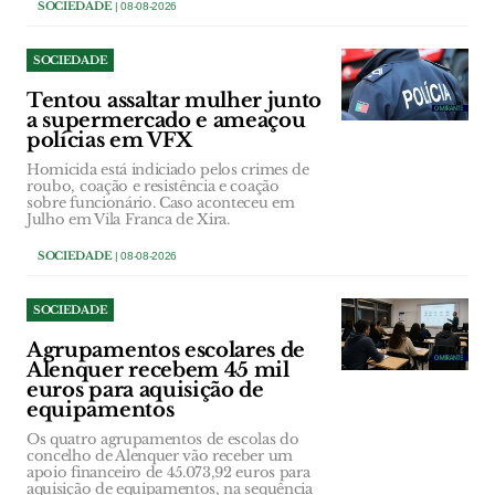
SOCIEDADE
| 08-08-2026
SOCIEDADE
Tentou assaltar mulher junto
a supermercado e ameaçou
polícias em VFX
Homicida está indiciado pelos crimes de
roubo, coação e resistência e coação
sobre funcionário. Caso aconteceu em
Julho em Vila Franca de Xira.
SOCIEDADE
| 08-08-2026
SOCIEDADE
Agrupamentos escolares de
Alenquer recebem 45 mil
euros para aquisição de
equipamentos
Os quatro agrupamentos de escolas do
concelho de Alenquer vão receber um
apoio financeiro de 45.073,92 euros para
aquisição de equipamentos, na sequência