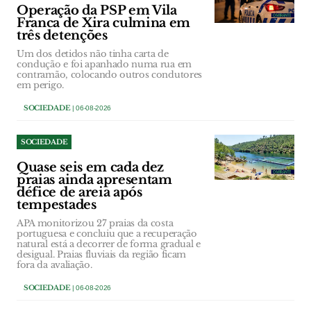
Operação da PSP em Vila
Franca de Xira culmina em
três detenções
Um dos detidos não tinha carta de
condução e foi apanhado numa rua em
contramão, colocando outros condutores
em perigo.
SOCIEDADE
| 06-08-2026
SOCIEDADE
Quase seis em cada dez
praias ainda apresentam
défice de areia após
tempestades
APA monitorizou 27 praias da costa
portuguesa e concluiu que a recuperação
natural está a decorrer de forma gradual e
desigual. Praias fluviais da região ficam
fora da avaliação.
SOCIEDADE
| 06-08-2026