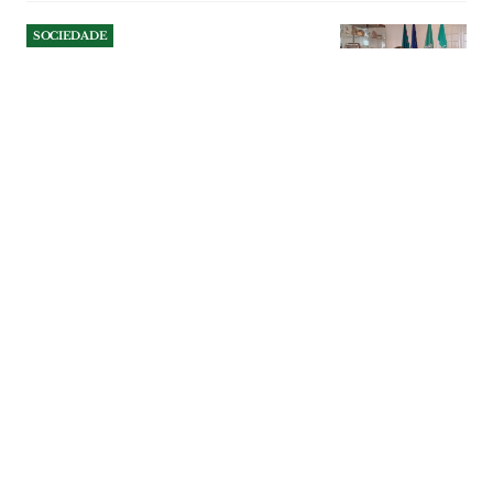
SOCIEDADE
Autarca de Alcoentre diz que
população está “assustada”
com data center e exige
esclarecimentos
Presidente da junta quer que câmara
promova sessão pública com empresa
promotora para esclarecer uma
população “assustada” e sem informação.
Vice-presidente do município concorda,
mas entende que encontro só deve
realizar-se quando existirem estudos
capazes de dar respostas concretas.
SOCIEDADE
| 06-08-2026
SOCIEDADE
Operação da GNR em
Benavente leva à apreensão
de máquinas de jogo ilegal
Quatro máquinas de jogo ilegal e quase