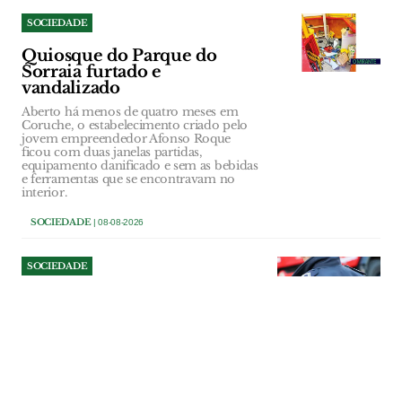
SOCIEDADE
Quiosque do Parque do
Sorraia furtado e
vandalizado
Aberto há menos de quatro meses em
Coruche, o estabelecimento criado pelo
jovem empreendedor Afonso Roque
ficou com duas janelas partidas,
equipamento danificado e sem as bebidas
e ferramentas que se encontravam no
interior.
SOCIEDADE
| 08-08-2026
SOCIEDADE
Tentou assaltar mulher junto
a supermercado e ameaçou
polícias em VFX
Homicida está indiciado pelos crimes de
roubo, coação e resistência e coação
sobre funcionário. Caso aconteceu em
Julho em Vila Franca de Xira.