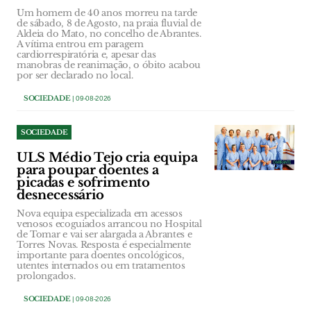
Um homem de 40 anos morreu na tarde
de sábado, 8 de Agosto, na praia fluvial de
Aldeia do Mato, no concelho de Abrantes.
A vítima entrou em paragem
cardiorrespiratória e, apesar das
manobras de reanimação, o óbito acabou
por ser declarado no local.
SOCIEDADE
| 09-08-2026
SOCIEDADE
ULS Médio Tejo cria equipa
para poupar doentes a
picadas e sofrimento
desnecessário
Nova equipa especializada em acessos
venosos ecoguiados arrancou no Hospital
de Tomar e vai ser alargada a Abrantes e
Torres Novas. Resposta é especialmente
importante para doentes oncológicos,
utentes internados ou em tratamentos
prolongados.
SOCIEDADE
| 09-08-2026