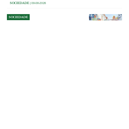
SOCIEDADE
| 09-08-2026
SOCIEDADE
Bordados na Glória do
Ribatejo são uma arte e a
escola pode ser uma boa
solução para o futuro
A propósito do Dia Mundial do Bordado,
as bordadeiras da Glória do Ribatejo
lembram uma arte que vestiu ‘casas’,
crianças, namoros e enxovais, mas que
enfrenta hoje o desafio de chegar às
gerações mais novas.
SOCIEDADE
| 08-08-2026
SOCIEDADE
Comerciantes da Póvoa de
Santa Iria temem impacto
do estacionamento pago no
comércio local