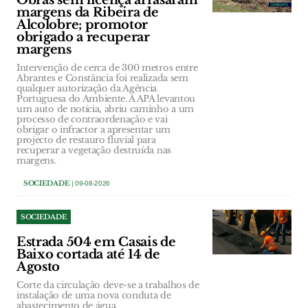
Obras sem licença arrasaram
margens da Ribeira de
Alcolobre; promotor
obrigado a recuperar
margens
Intervenção de cerca de 300 metros entre
Abrantes e Constância foi realizada sem
qualquer autorização da Agência
Portuguesa do Ambiente. A APA levantou
um auto de notícia, abriu caminho a um
processo de contraordenação e vai
obrigar o infractor a apresentar um
projecto de restauro fluvial para
recuperar a vegetação destruída nas
margens.
SOCIEDADE
| 09-08-2026
SOCIEDADE
Estrada 504 em Casais de
Baixo cortada até 14 de
Agosto
Corte da circulação deve-se a trabalhos de
instalação de uma nova conduta de
abastecimento de água.