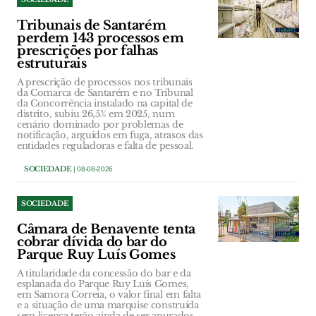
Tribunais de Santarém
perdem 143 processos em
prescrições por falhas
estruturais
A prescrição de processos nos tribunais
da Comarca de Santarém e no Tribunal
da Concorrência instalado na capital de
distrito, subiu 26,5% em 2025, num
cenário dominado por problemas de
notificação, arguidos em fuga, atrasos das
entidades reguladoras e falta de pessoal.
SOCIEDADE
| 08-08-2026
SOCIEDADE
Câmara de Benavente tenta
cobrar dívida do bar do
Parque Ruy Luís Gomes
A titularidade da concessão do bar e da
esplanada do Parque Ruy Luís Gomes,
em Samora Correia, o valor final em falta
e a situação de uma marquise construída
sem licença terão ainda de ser apurados,