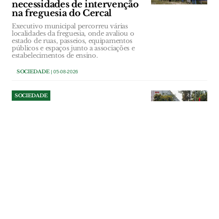
necessidades de intervenção
na freguesia do Cercal
Executivo municipal percorreu várias
localidades da freguesia, onde avaliou o
estado de ruas, passeios, equipamentos
públicos e espaços junto a associações e
estabelecimentos de ensino.
SOCIEDADE
| 05-08-2026
SOCIEDADE
Almeirim cria Conselho
Municipal do Desporto para
reforçar diálogo com clubes
e escolas
A câmara aprovou por unanimidade o
regulamento do conselho municipal, um
novo órgão consultivo responsável por
pareceres obrigatórios sobre o plano
anual de actividades e o orçamento
municipal na área do desporto, bem
como acompanhamento da execução das
políticas municipais.