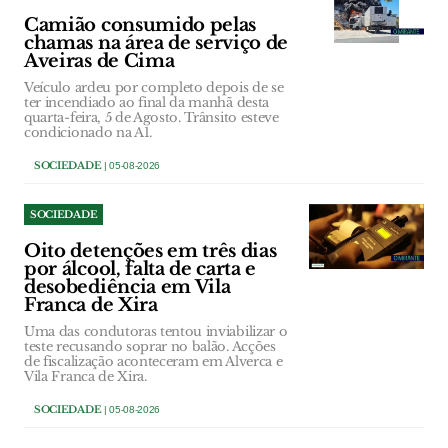
Camião consumido pelas
chamas na área de serviço de
Aveiras de Cima
Veículo ardeu por completo depois de se
ter incendiado ao final da manhã desta
quarta-feira, 5 de Agosto. Trânsito esteve
condicionado na A1.
SOCIEDADE
| 05-08-2026
SOCIEDADE
Oito detenções em três dias
por álcool, falta de carta e
desobediência em Vila
Franca de Xira
Uma das condutoras tentou inviabilizar o
teste recusando soprar no balão. Acções
de fiscalização aconteceram em Alverca e
Vila Franca de Xira.
SOCIEDADE
| 05-08-2026