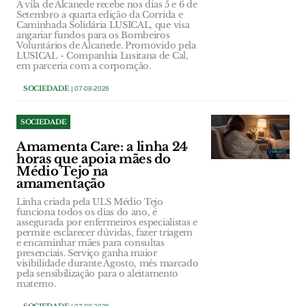
A vila de Alcanede recebe nos dias 5 e 6 de
Setembro a quarta edição da Corrida e
Caminhada Solidária LUSICAL, que visa
angariar fundos para os Bombeiros
Voluntários de Alcanede. Promovido pela
LUSICAL - Companhia Lusitana de Cal,
em parceria com a corporação.
SOCIEDADE
| 07-08-2026
SOCIEDADE
Amamenta Care: a linha 24
horas que apoia mães do
Médio Tejo na
amamentação
Linha criada pela ULS Médio Tejo
funciona todos os dias do ano, é
assegurada por enfermeiros especialistas e
permite esclarecer dúvidas, fazer triagem
e encaminhar mães para consultas
presenciais. Serviço ganha maior
visibilidade durante Agosto, mês marcado
pela sensibilização para o aleitamento
materno.