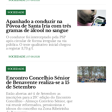
SOCIEDADE
| 07-08-2026
SOCIEDADE
Apanhado a conduzir na
Póvoa de Santa Iria com três
gramas de álcool no sangue
O condutor foi interceptado pela PSP
após circular de forma irregular na via
pública. O teste qualitativo inicial chegou
a registar 3,73 g/l.
SOCIEDADE
| 07-08-2026
SOCIEDADE
Encontro Concelhio Sénior
de Benavente realiza-se a 15
de Setembro
Estão abertas até 4 de Setembro as
inscrições para a 29.ª edição do Encontro
Concelhio - Almoço Convívio Sénior, que
vai reunir reformados, pensionistas e
idosos do concelho na Zona Ribeirinha