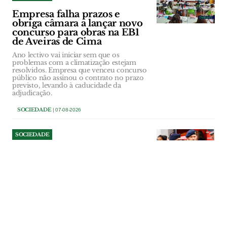
Empresa falha prazos e
obriga câmara a lançar novo
concurso para obras na EB1
de Aveiras de Cima
Ano lectivo vai iniciar sem que os
problemas com a climatização estejam
resolvidos. Empresa que venceu concurso
público não assinou o contrato no prazo
previsto, levando à caducidade da
adjudicação.
SOCIEDADE
| 07-08-2026
SOCIEDADE
Comandante dos Bombeiros
de Salvaterra deixa cargo a
três anos de terminar
comissão
Paulo Dionísio comandava a corporação
desde 2014, tendo interrompido a sua
terceira comissão de serviço. “Objectivos
diferentes” estiveram na base da decisão
do comandante que diz sair de “cabeça